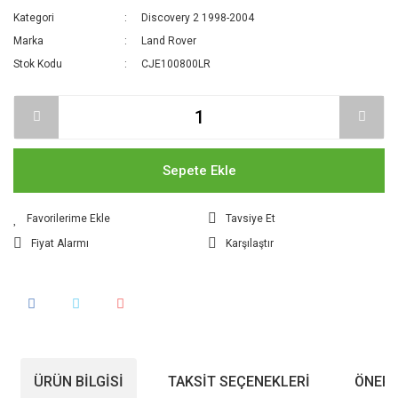
Kategori
Discovery 2 1998-2004
Marka
Land Rover
Stok Kodu
CJE100800LR
Sepete Ekle
Tavsiye Et
Fiyat Alarmı
Karşılaştır
ÜRÜN BILGISI
TAKSIT SEÇENEKLERI
ÖNERI