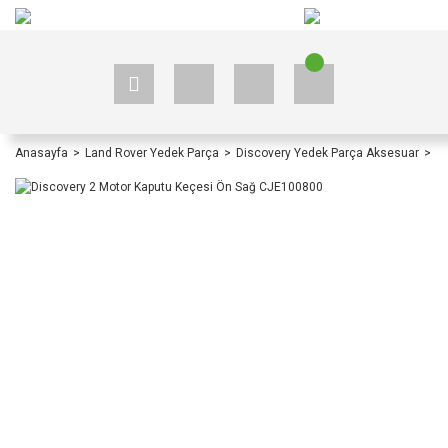
+90 535 523 33 59
+90 535 523 33 59
Anasayfa
Land Rover Yedek Parça
Discovery Yedek Parça Aksesuar
D