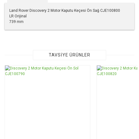
Land Rover Discovery 2 Motor Kaputu Keçesi Ön Sağ CJE100800
LR Orijinal
739 mm
Bu ürünün fiyat bilgisi, resim, ürün açıklamalarında ve diğer
konularda yetersiz gördüğünüz noktaları öneri formunu
kullanarak tarafımıza iletebilirsiniz.
Görüş ve önerileriniz için teşekkür ederiz.
TAVSİYE ÜRÜNLER
Ürün resmi kalitesiz, bozuk veya görüntülenemiyor.
Ürün açıklamasında eksik bilgiler bulunuyor.
Ürün bilgilerinde hatalar bulunuyor.
Ürün fiyatı diğer sitelerden daha pahalı.
Bu ürüne benzer farklı alternatifler olmalı.