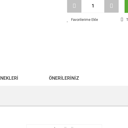
T
ENEKLERI
ÖNERILERINIZ
r konularda yetersiz gördüğünüz noktaları öneri formunu kullanarak tarafımıza ile