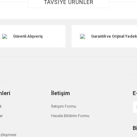
TAVSİYE ÜRÜNLER
Güvenli Alışveriş
Garantili ve Orijinal Yede
Gönder
mleri
İletişim
E
ik
İletişim Formu
ar
Havale Bildirim Formu
B
özleşmesi