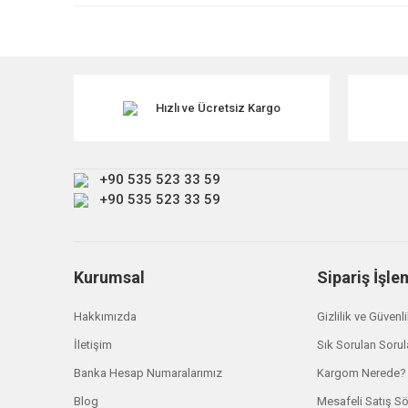
Ürün resmi kalitesiz, bozuk veya görüntülenemiyor.
Ürün açıklamasında eksik bilgiler bulunuyor.
TÜKENDİ
Ürün bilgilerinde hatalar bulunuyor.
Ürün fiyatı diğer sitelerden daha pahalı.
Hızlı ve Ücretsiz Kargo
Bu ürüne benzer farklı alternatifler olmalı.
+90 535 523 33 59
+90 535 523 33 59
Kurumsal
Sipariş İşle
Hakkımızda
Gizlilik ve Güvenl
İletişim
Sık Sorulan Sorul
Land Rover
Banka Hesap Numaralarımız
Kargom Nerede?
Discovery 2 Ön Viraj Demir Lastiği RBX101181
Blog
Mesafeli Satış S