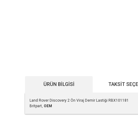
ÜRÜN BILGISI
TAKSIT SEÇ
Land Rover Discovery 2 Ön Viraj Demir Lastiği RBX101181
Britpart,
OEM
Bu ürünün fiyat bilgisi, resim, ürün açıklamalarında ve diğe
Görüş ve önerileriniz için teşekkür ederiz.