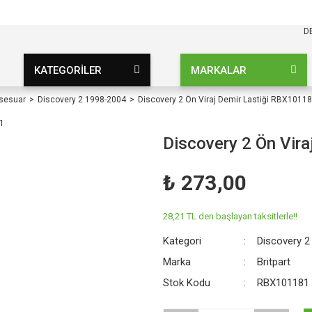
KARGO BEDAVA
UZ ŞARTSIZ
D
KATEGORİLER
MARKALAR
ksesuar
Discovery 2 1998-2004
Discovery 2 Ön Viraj Demir Lastiği RBX1011
Discovery 2 Ön Vir
₺ 273,00
28,21 TL den başlayan taksitlerle!!
Kategori
Discovery 2
Marka
Britpart
Stok Kodu
RBX101181