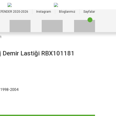
+90 535 523 33 59
+90 535 523 33 59
EFENDER 2020-2026
Instagram
Bloglarımız
Sayfalar
81
aj Demir Lastiği RBX101181
 1998-2004