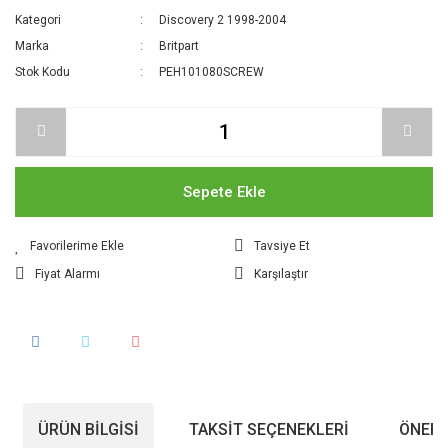
Kategori
Discovery 2 1998-2004
Marka
Britpart
Stok Kodu
PEH101080SCREW
Sepete Ekle
Tavsiye Et
Fiyat Alarmı
Karşılaştır
ÜRÜN BILGISI
TAKSIT SEÇENEKLERI
ÖNERI