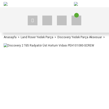
+90 535 523 33 59
+90 535 523 33 59
Anasayfa
Land Rover Yedek Parça
Discovery Yedek Parça Aksesuar
D