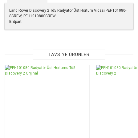
Land Rover Discovery 2 Td5 Radyatör Üst Hortum Vidası PEH101080-
SCREW, PEH101080SCREW
Britpart
Bu ürünün fiyat bilgisi, resim, ürün açıklamalarında ve diğer
konularda yetersiz gördüğünüz noktaları öneri formunu
kullanarak tarafımıza iletebilirsiniz.
Görüş ve önerileriniz için teşekkür ederiz.
TAVSİYE ÜRÜNLER
Ürün resmi kalitesiz, bozuk veya görüntülenemiyor.
Ürün açıklamasında eksik bilgiler bulunuyor.
Ürün bilgilerinde hatalar bulunuyor.
Ürün fiyatı diğer sitelerden daha pahalı.
Bu ürüne benzer farklı alternatifler olmalı.