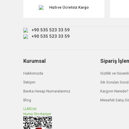
Ürün açıklamasında eksik bilgiler bulunuyor.
Hızlı ve Ücretsiz Kargo
Ürün bilgilerinde hatalar bulunuyor.
Ürün fiyatı diğer sitelerden daha pahalı.
+90 535 523 33 59
Bu ürüne benzer farklı alternatifler olmalı.
+90 535 523 33 59
Kurumsal
Sipariş İşle
Hakkımızda
Gizlilik ve Güvenl
İletişim
Sık Sorulan Sorul
Banka Hesap Numaralarımız
Kargom Nerede?
Blog
Mesafeli Satış S
LLMS.txt
Huma Oto Kariyer