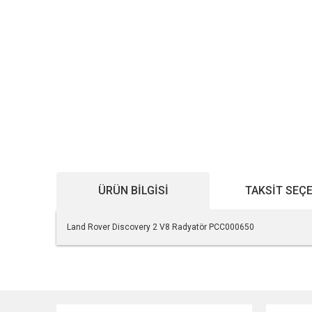
ÜRÜN BILGISI
TAKSIT SEÇ
Land Rover Discovery 2 V8 Radyatör PCC000650
Bu ürünün fiyat bilgisi, resim, ürün açıklamalarında ve diğe
Görüş ve önerileriniz için teşekkür ederiz.
Ürün resmi kalitesiz, bozuk veya görüntülenemiyor.