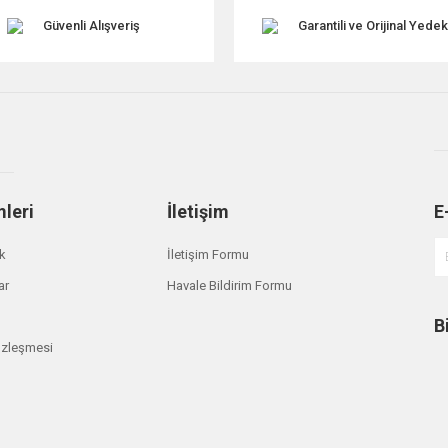
Güvenli Alışveriş
Garantili ve Orijinal Yede
mleri
İletişim
E
Gönder
ik
İletişim Formu
ar
Havale Bildirim Formu
B
özleşmesi