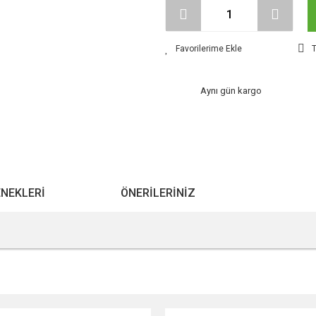
T
Aynı gün kargo
ENEKLERI
ÖNERILERINIZ
r konularda yetersiz gördüğünüz noktaları öneri formunu kullanarak tarafımıza ile