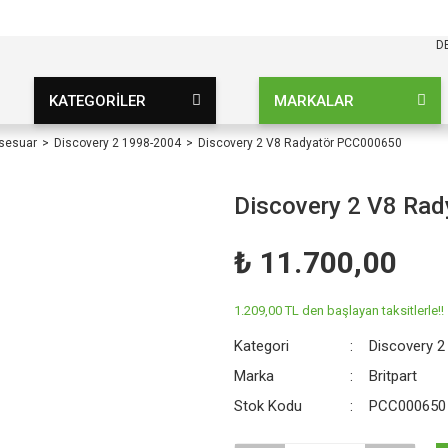
KARGO BEDAVA
UZ ŞARTSIZ
D
KATEGORİLER
MARKALAR
ksesuar
Discovery 2 1998-2004
Discovery 2 V8 Radyatör PCC000650
Discovery 2 V8 Ra
₺ 11.700,00
1.209,00 TL den başlayan taksitlerle!!
Kategori
Discovery 2
Marka
Britpart
Stok Kodu
PCC000650