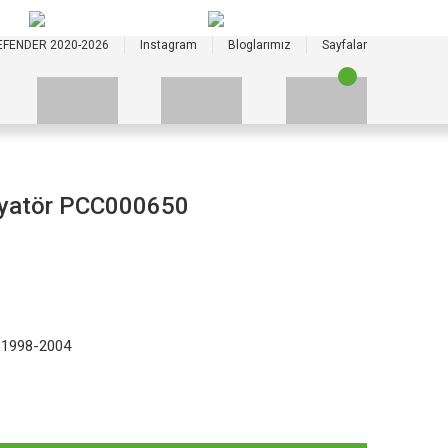
+90 535 523 33 59
+90 535 523 33 59
EFENDER 2020-2026
Instagram
Bloglarımız
Sayfalar
dyatör PCC000650
 1998-2004