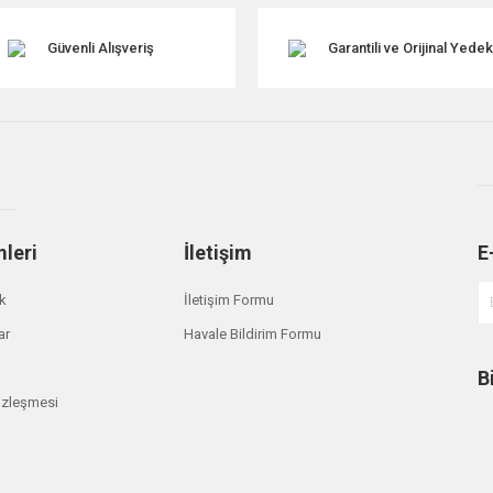
Güvenli Alışveriş
Garantili ve Orijinal Yede
mleri
İletişim
E
Gönder
ik
İletişim Formu
ar
Havale Bildirim Formu
B
özleşmesi