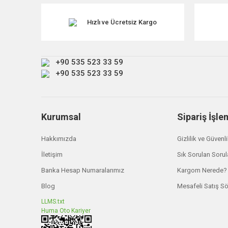
Ürün resmi kalitesiz, bozuk veya görüntülenemiyor.
Ürün açıklamasında eksik bilgiler bulunuyor.
Hızlı ve Ücretsiz Kargo
Ürün bilgilerinde hatalar bulunuyor.
Ürün fiyatı diğer sitelerden daha pahalı.
+90 535 523 33 59
Bu ürüne benzer farklı alternatifler olmalı.
+90 535 523 33 59
Kurumsal
Sipariş İşle
Hakkımızda
Gizlilik ve Güvenl
İletişim
Sık Sorulan Sorul
Banka Hesap Numaralarımız
Kargom Nerede?
Blog
Mesafeli Satış S
LLMS.txt
Huma Oto Kariyer