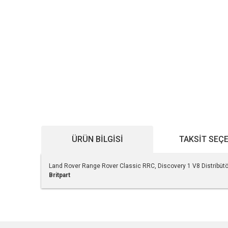
ÜRÜN BILGISI
TAKSIT SEÇ
Land Rover Range Rover Classic RRC, Discovery 1 V8 Distribü
Britpart
Bu ürünün fiyat bilgisi, resim, ürün açıklamalarında ve diğe
Görüş ve önerileriniz için teşekkür ederiz.