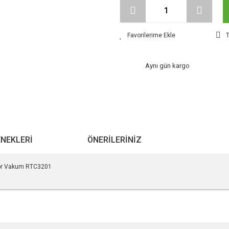
T
Aynı gün kargo
ENEKLERI
ÖNERILERINIZ
tör Vakum RTC3201
r konularda yetersiz gördüğünüz noktaları öneri formunu kullanarak tarafımıza ile