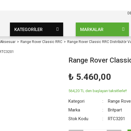
KARGO BEDAVA
UZ ŞARTSIZ
D
KATEGORİLER
MARKALAR
 Aksesuar
Range Rover Classic RRC
Range Rover Classic RRC Distribütör
Range Rover Classi
₺ 5.460,00
564,20 TL den başlayan taksitlerle!!
Kategori
Range Rove
Marka
Britpart
Stok Kodu
RTC3201