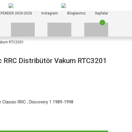
+90 535 523 33 59
+90 535 523 33 59
EFENDER 2020-2026
Instagram
Bloglarımız
Sayfalar
 Vakum RTC3201
c RRC Distribütör Vakum RTC3201
r Classic RRC
,
Discovery 1 1989-1998