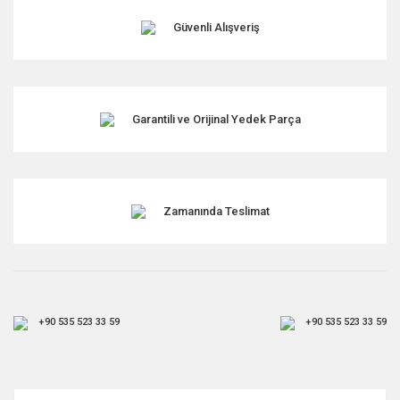
Ürün fiyatı diğer sitelerden daha pahalı.
Güvenli Alışveriş
Bu ürüne benzer farklı alternatifler olmalı.
Garantili ve Orijinal Yedek Parça
Gönder
Zamanında Teslimat
+90 535 523 33 59
+90 535 523 33 59