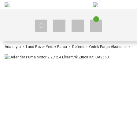
+90 535 523 33 59
+90 535 523 33 59
Anasayfa
Land Rover Yedek Parça
Defender Yedek Parça Aksesuar
De