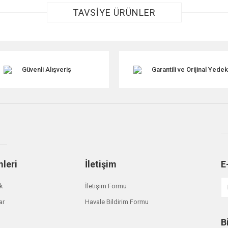
TAVSİYE ÜRÜNLER
Güvenli Alışveriş
Garantili ve Orijinal Yede
Gönder
mleri
İletişim
E
ik
İletişim Formu
ar
Havale Bildirim Formu
B