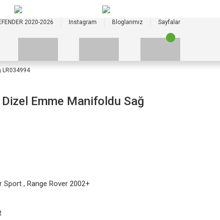
+90 535 523 33 59
+90 535 523 33 59
EFENDER 2020-2026
Instagram
Bloglarımız
Sayfalar
ğ LR034994
 Dizel Emme Manifoldu Sağ
r Sport
,
Range Rover 2002+
R