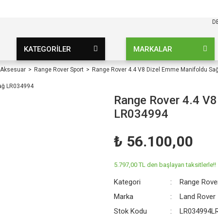
KARGO BEDAVA
UZ ŞARTSIZ
D
KATEGORİLER
MARKALAR
 Aksesuar
Range Rover Sport
Range Rover 4.4 V8 Dizel Emme Manifoldu Sa
Range Rover 4.4 V8
LR034994
₺ 56.100,00
5.797,00 TL den başlayan taksitlerle!!
Kategori
Range Rove
Marka
Land Rover
Stok Kodu
LR034994L