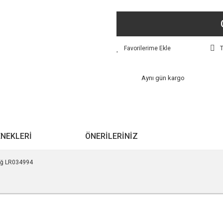
T
Aynı gün kargo
ENEKLERI
ÖNERILERINIZ
Sağ LR034994
r konularda yetersiz gördüğünüz noktaları öneri formunu kullanarak tarafımıza ile