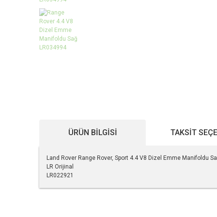
ÜRÜN BILGISI
TAKSIT SEÇ
Land Rover Range Rover, Sport 4.4 V8 Dizel Emme Manifoldu 
LR Orijinal
LR022921
Bu ürünün fiyat bilgisi, resim, ürün açıklamalarında ve diğe
Görüş ve önerileriniz için teşekkür ederiz.