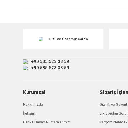
Ürün resmi kalitesiz, bozuk veya görüntülenemiyor.
Ürün açıklamasında eksik bilgiler bulunuyor.
TÜKENDİ
Ürün bilgilerinde hatalar bulunuyor.
Ürün fiyatı diğer sitelerden daha pahalı.
Hızlı ve Ücretsiz Kargo
Bu ürüne benzer farklı alternatifler olmalı.
+90 535 523 33 59
+90 535 523 33 59
Kurumsal
Sipariş İşle
Hakkımızda
Gizlilik ve Güvenl
İletişim
Sık Sorulan Sorul
Banka Hesap Numaralarımız
Kargom Nerede?