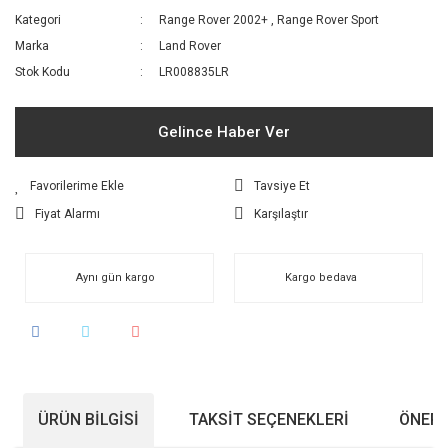
Kategori
Range Rover 2002+
,
Range Rover Sport
Marka
Land Rover
Stok Kodu
LR008835LR
Gelince Haber Ver
Tavsiye Et
Fiyat Alarmı
Karşılaştır
Aynı gün kargo
Kargo bedava
ÜRÜN BILGISI
TAKSIT SEÇENEKLERI
ÖNERI