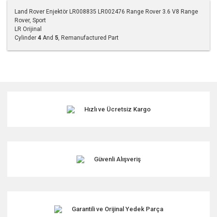
Land Rover Enjektör LR008835 LR002476 Range Rover 3.6 V8 Range
Rover, Sport
LR Orijinal
Cylinder
4
And
5
, Remanufactured Part
Bu ürünün fiyat bilgisi, resim, ürün açıklamalarında ve diğer
konularda yetersiz gördüğünüz noktaları öneri formunu
kullanarak tarafımıza iletebilirsiniz.
Görüş ve önerileriniz için teşekkür ederiz.
Hızlı ve Ücretsiz Kargo
Ürün resmi kalitesiz, bozuk veya görüntülenemiyor.
Ürün açıklamasında eksik bilgiler bulunuyor.
Ürün bilgilerinde hatalar bulunuyor.
Ürün fiyatı diğer sitelerden daha pahalı.
Güvenli Alışveriş
Bu ürüne benzer farklı alternatifler olmalı.
Garantili ve Orijinal Yedek Parça