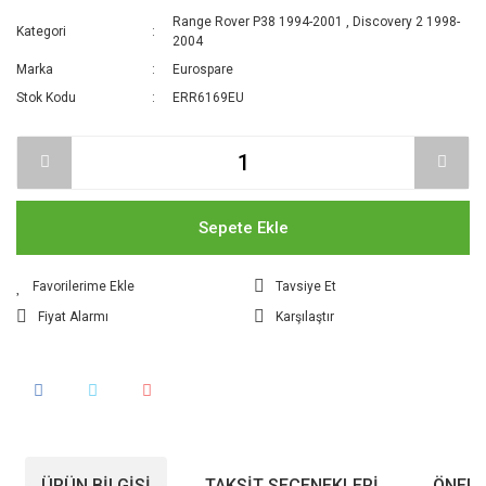
Range Rover P38 1994-2001
,
Discovery 2 1998-
Kategori
2004
Marka
Eurospare
Stok Kodu
ERR6169EU
Sepete Ekle
Tavsiye Et
Fiyat Alarmı
Karşılaştır
ÜRÜN BILGISI
TAKSIT SEÇENEKLERI
ÖNERI