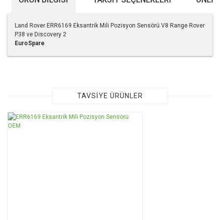
Land Rover ERR6169 Eksantrik Mili Pozisyon Sensörü V8 Range Rover
P38 ve Discovery 2
EuroSpare
Bu ürünün fiyat bilgisi, resim, ürün açıklamalarında ve diğer
konularda yetersiz gördüğünüz noktaları öneri formunu
kullanarak tarafımıza iletebilirsiniz.
Görüş ve önerileriniz için teşekkür ederiz.
TAVSİYE ÜRÜNLER
Ürün resmi kalitesiz, bozuk veya görüntülenemiyor.
Ürün açıklamasında eksik bilgiler bulunuyor.
Ürün bilgilerinde hatalar bulunuyor.
Ürün fiyatı diğer sitelerden daha pahalı.
Bu ürüne benzer farklı alternatifler olmalı.