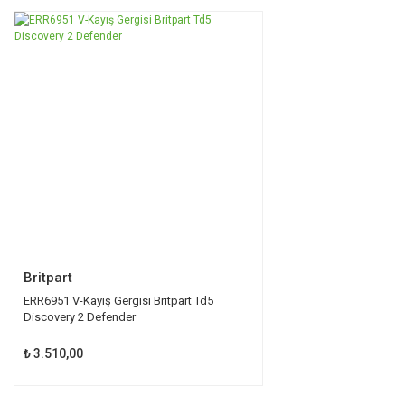
Ürün resmi kalitesiz, bozuk veya görüntülenemiyor.
TÜKENDİ
Ürün açıklamasında eksik bilgiler bulunuyor.
Ürün bilgilerinde hatalar bulunuyor.
Ürün fiyatı diğer sitelerden daha pahalı.
Bu ürüne benzer farklı alternatifler olmalı.
Gönder
Britpart
ERR6951 V-Kayış Gergisi Britpart Td5
Discovery 2 Defender
₺ 3.510,00