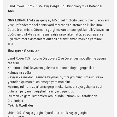
Land Rover ERR6951 V-Kayış Gergisi Td5 Discovery 2 ve Defender
SNR
SNR
ERR6951 V-kayış gergisi, Td5 dizel motorlu Land Rover Discovery
2 ve Defender modellerinin yardımcı tahrik sisteminde kullanılmak
üzere üretilmiştir. Otomatik gergi mekanizması, çok kanallı V-kayışının
doğru gerginlikte çalışmasını sağlayarak alternatör, su pompası ve
ilgili yardımcı ekipmanlara düzenli hareket aktarılmasına yardımcı
olur.
Öne Çıkan Özellikler:
Land Rover Td5 motorlu Discovery 2 ve Defender modellerine uygun
tasarım
Yardımcı tahrik kayışının çalışma sırasında doğru gerginlikte
kalmasını sağlar.
Kayışın kasnaklar üzerinde kaymasını, titreşim oluşturmasını veya
yerinden çıkmasını önlemeye yardımcı olur.
Aşınmış rulman, zayıflamış gergi mekanizması veya çalışma sesi
bulunan parçanın değiştirilmesi için uygundur.
Rulman ve gergi sistemleri konusunda uzman SNR tarafından
üretilmiştir.
Teknik Özellikler:
Ürün türü: V-kayış gergisi / yardımcı tahrik kayışı gergisi