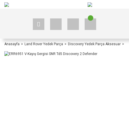
+90 535 523 33 59
+90 535 523 33 59
Anasayfa
Land Rover Yedek Parça
Discovery Yedek Parça Aksesuar
D