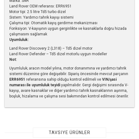
Marka: SNR
Land Rover OEM referansı: ERR6951
Motor tipi: 2.5 litre Td5 turbo dizel
Sistem: Yardımcı tahrik kayışı sistemi
Çalışma tipi: Otomatik kayış gerdirme mekanizması
Fonksiyon: V-kayışının uygun gerginlikte ve kasnaklarla doğru hizada
çalışmasını sağlamak
Uyumluluk:
Land Rover Discovery 2 (L318) – Td5 dizel motor
Land Rover Defender – Td5 dizel motorlu uygun modeller
Not:
Uyumluluk; aracın model yılına, motor donanımına ve yardımcı tahrik
sistemi düzenine göre değişebilir. Sipariş öncesinde mevcut parçanın
ERR6951
referansına sahip olduğu kontrol edilmeli ve
VIN/şasi
numarası ile uyumluluk teyidi
yapılmalıdır. Gergi değişimi sırasında V-
kayışı, avare kasnaklar ve diğer yardımcı tahrik kasnaklarının aşınma,
boşluk, hizalama ve çalışma sesi bakımından kontrol edilmesi önerilir.
Bu ürünün fiyat bilgisi, resim, ürün açıklamalarında ve diğer
konularda yetersiz gördüğünüz noktaları öneri formunu
kullanarak tarafımıza iletebilirsiniz.
Görüş ve önerileriniz için teşekkür ederiz.
TAVSİYE ÜRÜNLER