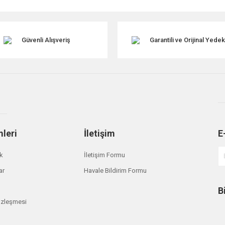
Güvenli Alışveriş
Garantili ve Orijinal Yede
mleri
İletişim
E
Gönder
ik
İletişim Formu
ar
Havale Bildirim Formu
B
özleşmesi