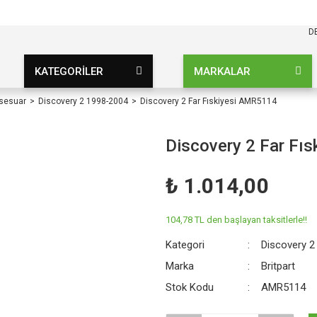
KARGO BEDAVA
UZ ŞARTSIZ
D
KATEGORİLER
MARKALAR
ksesuar
Discovery 2 1998-2004
Discovery 2 Far Fıskiyesi AMR5114
Discovery 2 Far Fı
₺ 1.014,00
104,78 TL den başlayan taksitlerle!!
Kategori
Discovery 2
Marka
Britpart
Stok Kodu
AMR5114