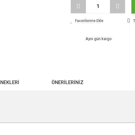
T
Aynı gün kargo
ENEKLERI
ÖNERILERINIZ
r konularda yetersiz gördüğünüz noktaları öneri formunu kullanarak tarafımıza ile