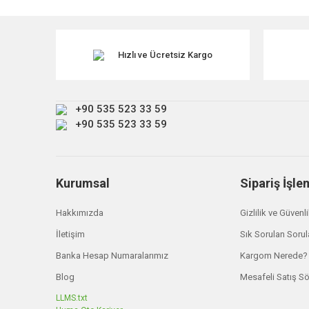
Görüş ve önerileriniz için teşekkür ederiz.
Ürün resmi kalitesiz, bozuk veya görüntülenemiyor.
Ürün açıklamasında eksik bilgiler bulunuyor.
Hızlı ve Ücretsiz Kargo
Ürün bilgilerinde hatalar bulunuyor.
Ürün fiyatı diğer sitelerden daha pahalı.
+90 535 523 33 59
Bu ürüne benzer farklı alternatifler olmalı.
+90 535 523 33 59
Kurumsal
Sipariş İşle
Hakkımızda
Gizlilik ve Güvenl
İletişim
Sık Sorulan Sorul
Banka Hesap Numaralarımız
Kargom Nerede?
Blog
Mesafeli Satış S
LLMS.txt