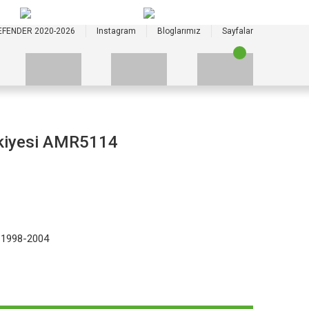
+90 535 523 33 59
+90 535 523 33 59
EFENDER 2020-2026
Instagram
Bloglarımız
Sayfalar
skiyesi AMR5114
 1998-2004