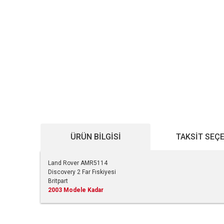
ÜRÜN BILGISI
TAKSIT SEÇ
Land Rover AMR5114
Discovery 2 Far Fıskiyesi
Britpart
2003 Modele Kadar
Bu ürünün fiyat bilgisi, resim, ürün açıklamalarında ve diğe