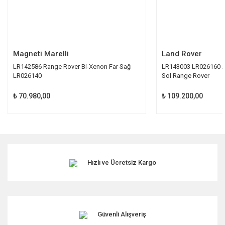
Gönder
Magneti Marelli
Land Rover
LR142586 Range Rover Bi-Xenon Far Sağ
LR143003 LR026160 Ad
LR026140
Sol Range Rover
₺ 70.980,00
₺ 109.200,00
Hızlı ve Ücretsiz Kargo
Güvenli Alışveriş