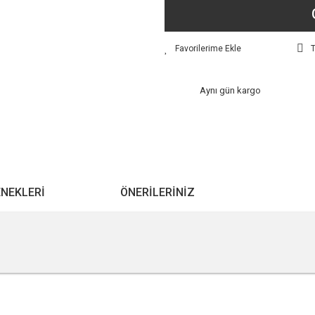
T
Aynı gün kargo
ENEKLERI
ÖNERILERINIZ
r konularda yetersiz gördüğünüz noktaları öneri formunu kullanarak tarafımıza ile