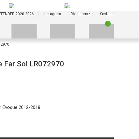
+90 535 523 33 59
+90 535 523 33 59
EFENDER 2020-2026
Instagram
Bloglarımız
Sayfalar
72970
e Far Sol LR072970
r Evoque 2012-2018