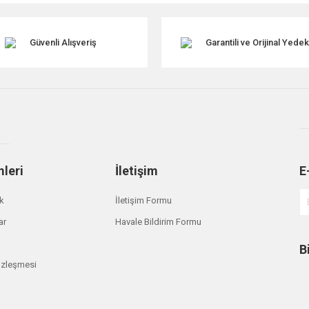
Güvenli Alışveriş
Garantili ve Orijinal Yede
mleri
İletişim
E
Gönder
ik
İletişim Formu
ar
Havale Bildirim Formu
B
özleşmesi