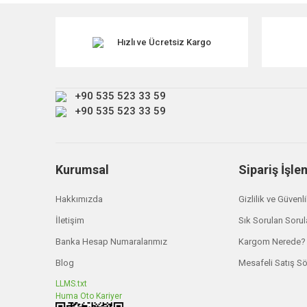
Ürün resmi kalitesiz, bozuk veya görüntülenemiyor.
Ürün açıklamasında eksik bilgiler bulunuyor.
Hızlı ve Ücretsiz Kargo
Ürün bilgilerinde hatalar bulunuyor.
Ürün fiyatı diğer sitelerden daha pahalı.
+90 535 523 33 59
Bu ürüne benzer farklı alternatifler olmalı.
+90 535 523 33 59
Kurumsal
Sipariş İşle
Hakkımızda
Gizlilik ve Güvenl
İletişim
Sık Sorulan Sorul
Banka Hesap Numaralarımız
Kargom Nerede?
Blog
Mesafeli Satış S
LLMS.txt
Huma Oto Kariyer