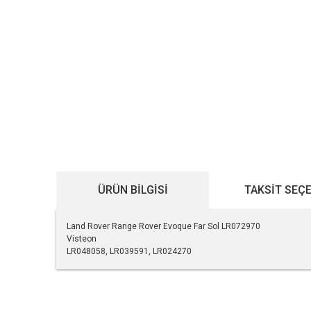
ÜRÜN BILGISI
TAKSIT SEÇ
Land Rover Range Rover Evoque Far Sol LR072970
Visteon
LR048058, LR039591, LR024270
Bu ürünün fiyat bilgisi, resim, ürün açıklamalarında ve diğe
Görüş ve önerileriniz için teşekkür ederiz.