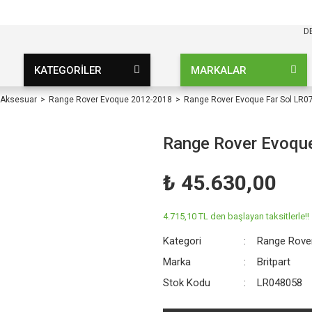
KARGO BEDAVA
UZ ŞARTSIZ
D
KATEGORİLER
MARKALAR
 Aksesuar
Range Rover Evoque 2012-2018
Range Rover Evoque Far Sol LR0
Range Rover Evoqu
₺ 45.630,00
4.715,10 TL den başlayan taksitlerle!!
Kategori
Range Rove
Marka
Britpart
Stok Kodu
LR048058