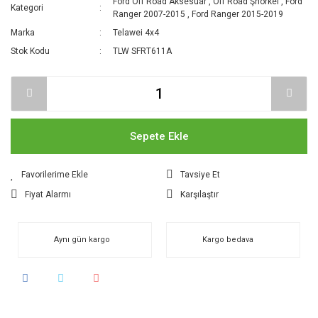
Ford Off Road Aksesuar
,
Off Road Şnorkel
,
Ford
Kategori
Ranger 2007-2015
,
Ford Ranger 2015-2019
Marka
Telawei 4x4
Stok Kodu
TLW SFRT611A
Sepete Ekle
Tavsiye Et
Fiyat Alarmı
Karşılaştır
Aynı gün kargo
Kargo bedava