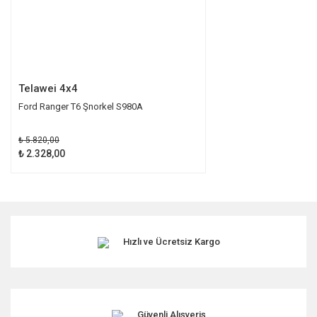
Gönder
Telawei 4x4
Ford Ranger T6 Şnorkel S980A
₺ 5.820,00
₺ 2.328,00
Hızlı ve Ücretsiz Kargo
Güvenli Alışveriş