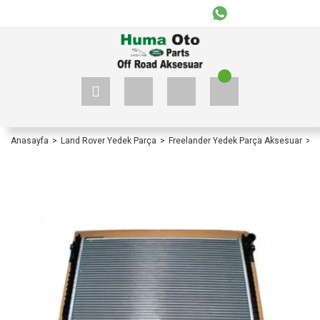
+90 535 523 33 59
+90 535 523 33 59
Anasayfa
Land Rover Yedek Parça
Freelander Yedek Parça Aksesuar
F