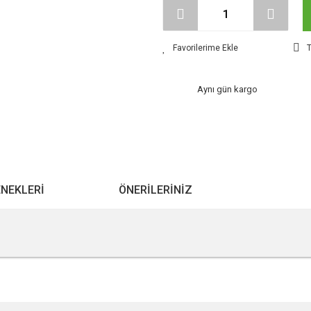
T
Aynı gün kargo
ENEKLERI
ÖNERILERINIZ
r konularda yetersiz gördüğünüz noktaları öneri formunu kullanarak tarafımıza ile