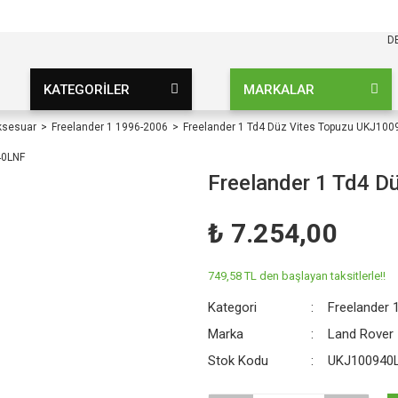
KARGO BEDAVA
UZ ŞARTSIZ
D
KATEGORİLER
MARKALAR
ksesuar
Freelander 1 1996-2006
Freelander 1 Td4 Düz Vites Topuzu UKJ10
Freelander 1 Td4 
₺ 7.254,00
749,58 TL den başlayan taksitlerle!!
Kategori
Freelander 
Marka
Land Rover
Stok Kodu
UKJ100940