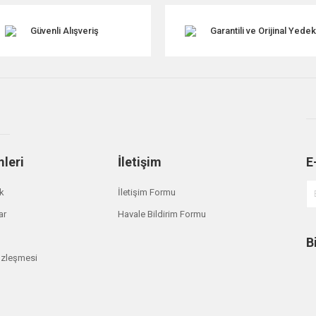
Güvenli Alışveriş
Garantili ve Orijinal Yede
mleri
İletişim
E
Gönder
ik
İletişim Formu
ar
Havale Bildirim Formu
B
özleşmesi