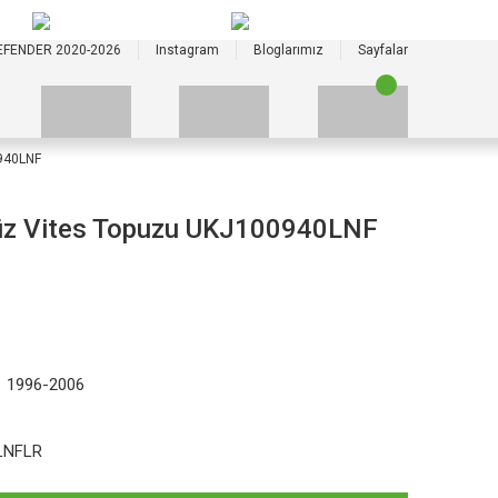
+90 535 523 33 59
+90 535 523 33 59
EFENDER 2020-2026
Instagram
Bloglarımız
Sayfalar
0940LNF
Düz Vites Topuzu UKJ100940LNF
1 1996-2006
LNFLR