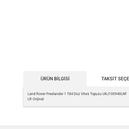
ÜRÜN BILGISI
TAKSIT SEÇ
Land Rover Freelander 1 Td4 Düz Vites Topuzu UKJ100940LNF
LR Orijinal
Bu ürünün fiyat bilgisi, resim, ürün açıklamalarında ve diğe
Görüş ve önerileriniz için teşekkür ederiz.