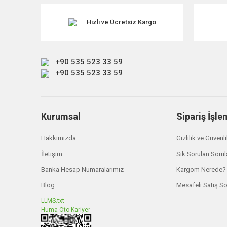
Ürün resmi kalitesiz, bozuk veya görüntülenemiyor.
Ürün açıklamasında eksik bilgiler bulunuyor.
Hızlı ve Ücretsiz Kargo
Ürün bilgilerinde hatalar bulunuyor.
Ürün fiyatı diğer sitelerden daha pahalı.
+90 535 523 33 59
Bu ürüne benzer farklı alternatifler olmalı.
+90 535 523 33 59
Kurumsal
Sipariş İşle
Hakkımızda
Gizlilik ve Güvenl
İletişim
Sık Sorulan Sorul
Banka Hesap Numaralarımız
Kargom Nerede?
Blog
Mesafeli Satış S
LLMS.txt
Huma Oto Kariyer