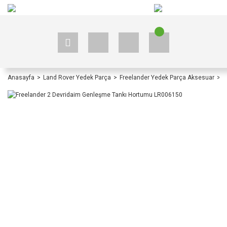
+90 535 523 33 59
+90 535 523 33 59
Anasayfa
Land Rover Yedek Parça
Freelander Yedek Parça Aksesuar
F