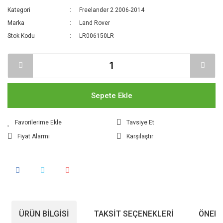
Kategori
Freelander 2 2006-2014
Marka
Land Rover
Stok Kodu
LR006150LR
Sepete Ekle
Tavsiye Et
Fiyat Alarmı
Karşılaştır
ÜRÜN BILGISI
TAKSIT SEÇENEKLERI
ÖNERI