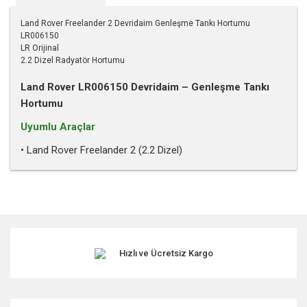
Land Rover Freelander 2 Devridaim Genleşme Tankı Hortumu
LR006150
LR Orijinal
2.2 Dizel Radyatör Hortumu
Land Rover LR006150 Devridaim – Genleşme Tankı
Hortumu
Uyumlu Araçlar
• Land Rover Freelander 2 (2.2 Dizel)
Bu ürünün fiyat bilgisi, resim, ürün açıklamalarında ve diğer
konularda yetersiz gördüğünüz noktaları öneri formunu
kullanarak tarafımıza iletebilirsiniz.
Görüş ve önerileriniz için teşekkür ederiz.
Hızlı ve Ücretsiz Kargo
Ürün resmi kalitesiz, bozuk veya görüntülenemiyor.
Ürün açıklamasında eksik bilgiler bulunuyor.
Ürün bilgilerinde hatalar bulunuyor.