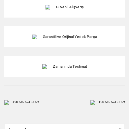
Ürün fiyatı diğer sitelerden daha pahalı.
Güvenli Alışveriş
Bu ürüne benzer farklı alternatifler olmalı.
Garantili ve Orijinal Yedek Parça
Gönder
Zamanında Teslimat
+90 535 523 33 59
+90 535 523 33 59