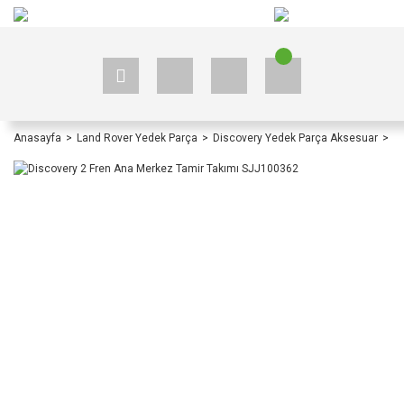
+90 535 523 33 59
+90 535 523 33 59
Anasayfa
Land Rover Yedek Parça
Discovery Yedek Parça Aksesuar
D