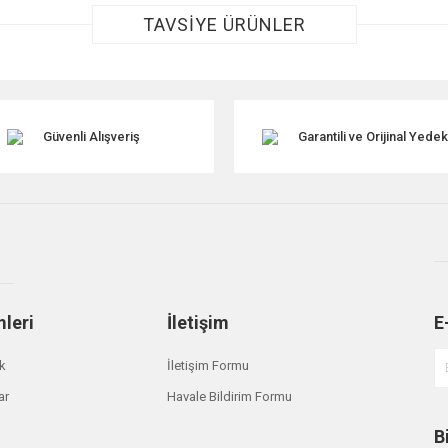
TAVSİYE ÜRÜNLER
Güvenli Alışveriş
Garantili ve Orijinal Yede
Gönder
mleri
İletişim
E
ik
İletişim Formu
ar
Havale Bildirim Formu
B