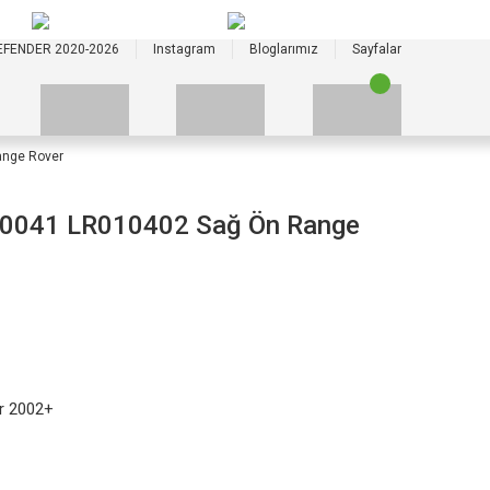
+90 535 523 33 59
+90 535 523 33 59
EFENDER 2020-2026
Instagram
Bloglarımız
Sayfalar
ange Rover
500041 LR010402 Sağ Ön Range
r 2002+