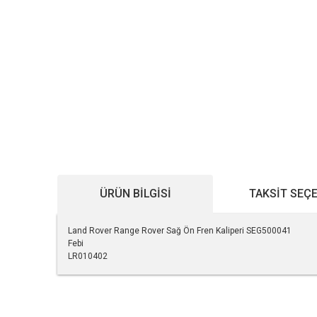
ÜRÜN BILGISI
TAKSIT SEÇ
Land Rover Range Rover Sağ Ön Fren Kaliperi SEG500041
Febi
LR010402
Bu ürünün fiyat bilgisi, resim, ürün açıklamalarında ve diğe
Görüş ve önerileriniz için teşekkür ederiz.