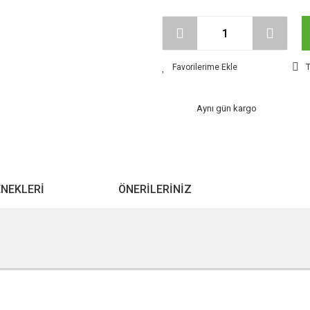
T
Aynı gün kargo
ENEKLERI
ÖNERILERINIZ
r konularda yetersiz gördüğünüz noktaları öneri formunu kullanarak tarafımıza ile