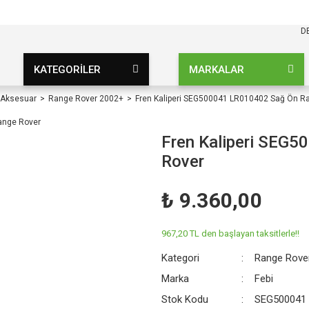
KARGO BEDAVA
UZ ŞARTSIZ
D
KATEGORİLER
MARKALAR
 Aksesuar
Range Rover 2002+
Fren Kaliperi SEG500041 LR010402 Sağ Ön R
Fren Kaliperi SEG
Rover
₺ 9.360,00
967,20 TL den başlayan taksitlerle!!
Kategori
Range Rove
Marka
Febi
Stok Kodu
SEG500041