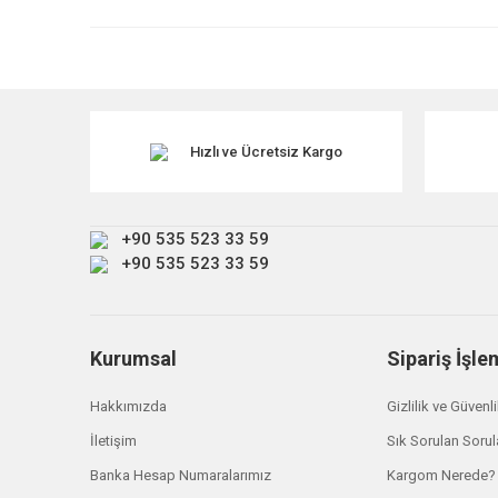
Ürün resmi kalitesiz, bozuk veya görüntülenemiyor.
Ürün açıklamasında eksik bilgiler bulunuyor.
Ürün bilgilerinde hatalar bulunuyor.
Ürün fiyatı diğer sitelerden daha pahalı.
Hızlı ve Ücretsiz Kargo
Bu ürüne benzer farklı alternatifler olmalı.
+90 535 523 33 59
+90 535 523 33 59
Kurumsal
Sipariş İşle
Hakkımızda
Gizlilik ve Güvenl
İletişim
Sık Sorulan Sorul
Banka Hesap Numaralarımız
Kargom Nerede?