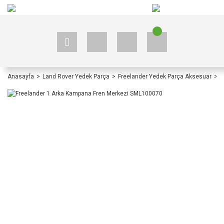
+90 535 523 33 59
+90 535 523 33 59
Anasayfa
Land Rover Yedek Parça
Freelander Yedek Parça Aksesuar
F