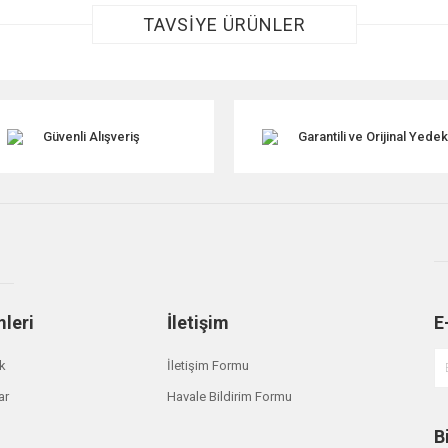
TAVSİYE ÜRÜNLER
Güvenli Alışveriş
Garantili ve Orijinal Yede
Gönder
mleri
İletişim
E
ik
İletişim Formu
ar
Havale Bildirim Formu
B