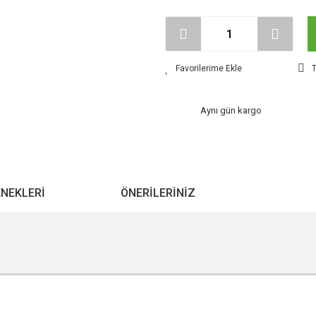
T
Aynı gün kargo
ENEKLERI
ÖNERILERINIZ
r konularda yetersiz gördüğünüz noktaları öneri formunu kullanarak tarafımıza ile