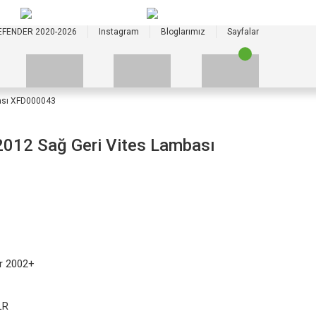
+90 535 523 33 59
+90 535 523 33 59
EFENDER 2020-2026
Instagram
Bloglarımız
Sayfalar
ası XFD000043
012 Sağ Geri Vites Lambası
r 2002+
LR