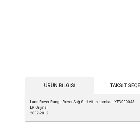
ÜRÜN BILGISI
TAKSIT SEÇ
Land Rover Range Rover Sağ Geri Vites Lambası XFD000043
LR Orijinal
2002-2012
Bu ürünün fiyat bilgisi, resim, ürün açıklamalarında ve diğe
Görüş ve önerileriniz için teşekkür ederiz.