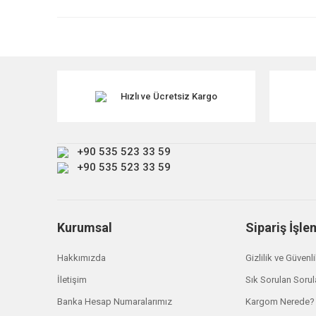
Ürün resmi kalitesiz, bozuk veya görüntülenemiyor.
Ürün açıklamasında eksik bilgiler bulunuyor.
TÜKENDİ
Ürün bilgilerinde hatalar bulunuyor.
Ürün fiyatı diğer sitelerden daha pahalı.
Hızlı ve Ücretsiz Kargo
Bu ürüne benzer farklı alternatifler olmalı.
+90 535 523 33 59
+90 535 523 33 59
Kurumsal
Sipariş İşle
Hakkımızda
Gizlilik ve Güvenl
İletişim
Sık Sorulan Sorul
Banka Hesap Numaralarımız
Kargom Nerede?