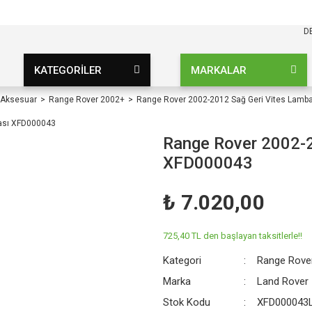
KARGO BEDAVA
UZ ŞARTSIZ
D
KATEGORİLER
MARKALAR
 Aksesuar
Range Rover 2002+
Range Rover 2002-2012 Sağ Geri Vites Lamb
Range Rover 2002-2
XFD000043
₺ 7.020,00
725,40 TL den başlayan taksitlerle!!
Kategori
Range Rove
Marka
Land Rover
Stok Kodu
XFD000043