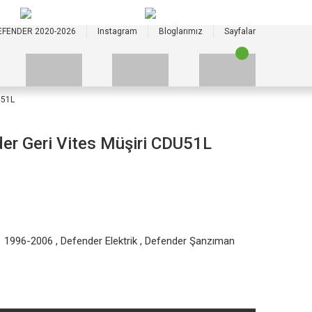
+90 535 523 33 59
+90 535 523 33 59
EFENDER 2020-2026
Instagram
Bloglarımız
Sayfalar
U51L
er Geri Vites Müşiri CDU51L
1 1996-2006
,
Defender Elektrik
,
Defender Şanzıman