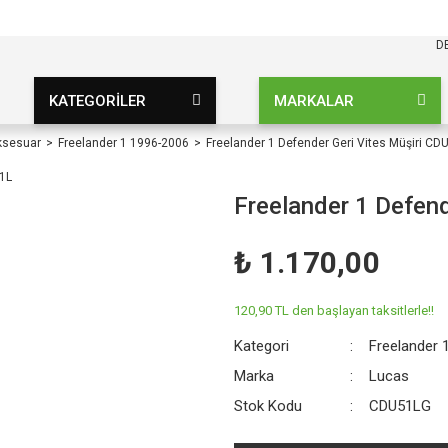
KARGO BEDAVA
UZ ŞARTSIZ
D
KATEGORİLER
MARKALAR
ksesuar
Freelander 1 1996-2006
Freelander 1 Defender Geri Vites Müşiri CD
Freelander 1 Defend
₺ 1.170,00
120,90 TL den başlayan taksitlerle!!
Kategori
Freelander 
Marka
Lucas
Stok Kodu
CDU51LG