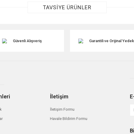
TAVSİYE ÜRÜNLER
Güvenli Alışveriş
Garantili ve Orijinal Yede
Gönder
mleri
İletişim
E
ik
İletişim Formu
ar
Havale Bildirim Formu
B