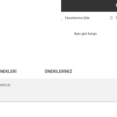
T
Aynı gün kargo
ENEKLERI
ÖNERILERINIZ
CDU51LG
r konularda yetersiz gördüğünüz noktaları öneri formunu kullanarak tarafımıza ile