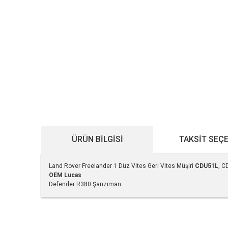
ÜRÜN BILGISI
TAKSIT SEÇ
Land Rover Freelander 1 Düz Vites Geri Vites Müşiri
CDU51L
, 
OEM
Lucas
Defender R380 Şanzıman
Bu ürünün fiyat bilgisi, resim, ürün açıklamalarında ve diğe
Görüş ve önerileriniz için teşekkür ederiz.