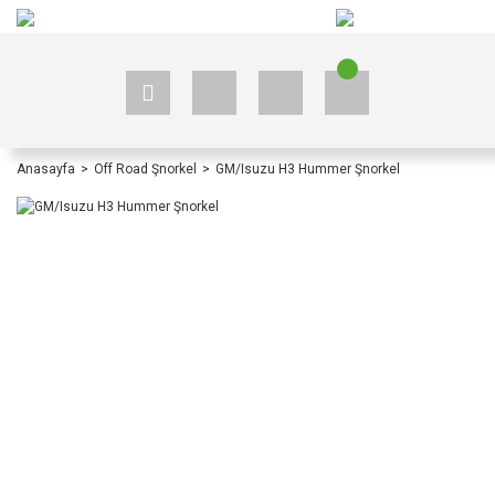
+90 535 523 33 59
+90 535 523 33 59
Anasayfa
Off Road Şnorkel
GM/Isuzu H3 Hummer Şnorkel