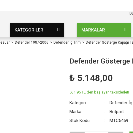
KARGO BEDAVA
UZ ŞARTSIZ
D
KATEGORİLER
MARKALAR
sesuar
Defender 1987-2006
Defender İç Trim
Defender Gösterge Kapağı T
Defender Gösterge
₺ 5.148,00
531,96 TL den başlayan taksitlerle!!
Kategori
Defender İç
Marka
Britpart
Stok Kodu
MTC5459