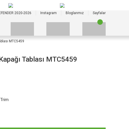
+90 535 523 33 59
+90 535 523 33 59
EFENDER 2020-2026
Instagram
Bloglarımız
Sayfalar
ablası MTC5459
 Kapağı Tablası MTC5459
 Trim