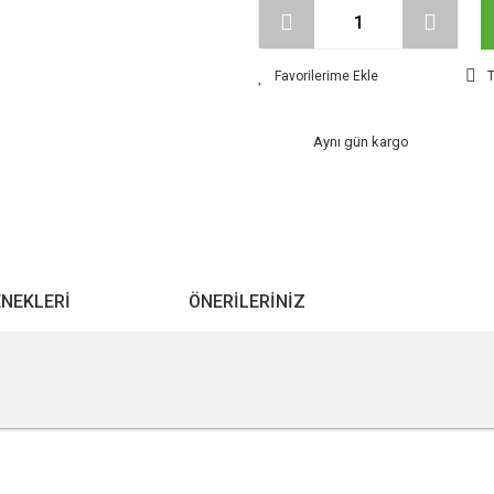
T
Aynı gün kargo
ENEKLERI
ÖNERILERINIZ
r konularda yetersiz gördüğünüz noktaları öneri formunu kullanarak tarafımıza ile