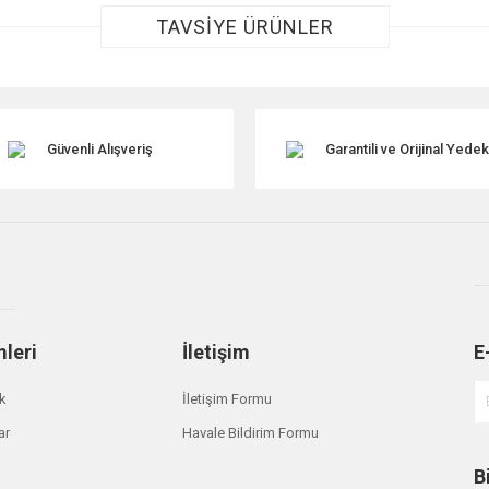
TAVSİYE ÜRÜNLER
Güvenli Alışveriş
Garantili ve Orijinal Yede
Gönder
mleri
İletişim
E
ik
İletişim Formu
ar
Havale Bildirim Formu
B