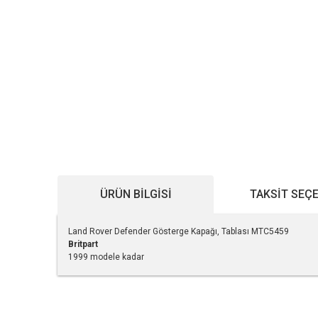
ÜRÜN BILGISI
TAKSIT SEÇ
Land Rover Defender Gösterge Kapağı, Tablası MTC5459
Britpart
1999 modele kadar
Bu ürünün fiyat bilgisi, resim, ürün açıklamalarında ve diğe
Görüş ve önerileriniz için teşekkür ederiz.