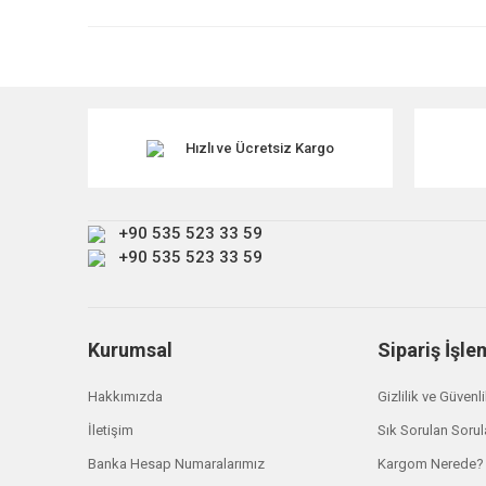
Ürün resmi kalitesiz, bozuk veya görüntülenemiyor.
Ürün açıklamasında eksik bilgiler bulunuyor.
Ürün bilgilerinde hatalar bulunuyor.
Ürün fiyatı diğer sitelerden daha pahalı.
Hızlı ve Ücretsiz Kargo
Bu ürüne benzer farklı alternatifler olmalı.
+90 535 523 33 59
+90 535 523 33 59
Kurumsal
Sipariş İşle
Hakkımızda
Gizlilik ve Güvenl
İletişim
Sık Sorulan Sorul
Britpart
Banka Hesap Numaralarımız
Kargom Nerede?
Defender Gösterge Kapağı Tablası YAF100090