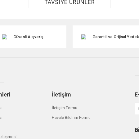
TAVSİYE ÜRÜNLER
TÜKENDİ
Güvenli Alışveriş
Garantili ve Orijinal Yede
Gönder
mleri
İletişim
E
ik
İletişim Formu
ar
Havale Bildirim Formu
B
özleşmesi