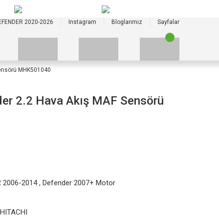
+90 535 523 33 59
+90 535 523 33 59
EFENDER 2020-2026
Instagram
Bloglarımız
Sayfalar
 Sensörü MHK501040
der 2.2 Hava Akış MAF Sensörü
2 2006-2014
,
Defender 2007+ Motor
HITACHI