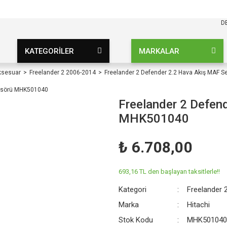
KARGO BEDAVA
UZ ŞARTSIZ
D
KATEGORİLER
MARKALAR
ksesuar
Freelander 2 2006-2014
Freelander 2 Defender 2.2 Hava Akış MAF
Freelander 2 Defen
MHK501040
₺ 6.708,00
693,16 TL den başlayan taksitlerle!!
Kategori
Freelander 
Marka
Hitachi
Stok Kodu
MHK501040