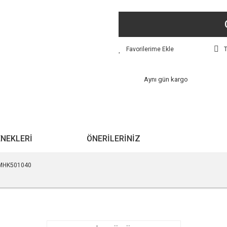
T
Aynı gün kargo
ENEKLERI
ÖNERILERINIZ
ü MHK501040
r konularda yetersiz gördüğünüz noktaları öneri formunu kullanarak tarafımıza ile