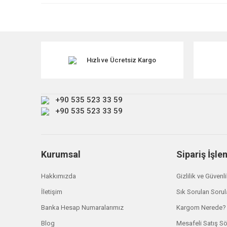
Ürün resmi kalitesiz, bozuk veya görüntülenemiyor.
Ürün açıklamasında eksik bilgiler bulunuyor.
Ürün bilgilerinde hatalar bulunuyor.
Ürün fiyatı diğer sitelerden daha pahalı.
Hızlı ve Ücretsiz Kargo
Bu ürüne benzer farklı alternatifler olmalı.
+90 535 523 33 59
+90 535 523 33 59
Kurumsal
Sipariş İşle
Hakkımızda
Gizlilik ve Güvenl
İletişim
Sık Sorulan Sorul
Pierburg
Banka Hesap Numaralarımız
Kargom Nerede?
MHK501040 Hava Akış MAF Sensörü Pierburg
Blog
Mesafeli Satış S