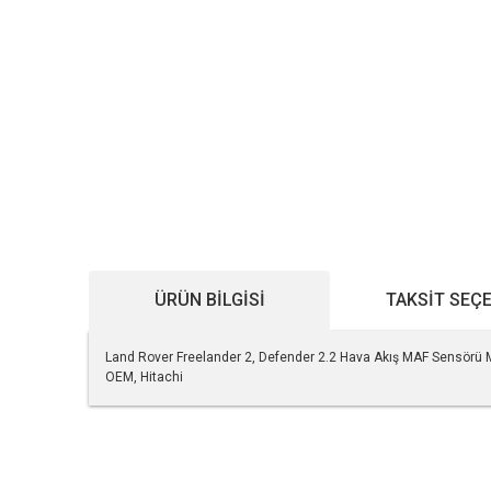
ÜRÜN BILGISI
TAKSIT SEÇ
Land Rover Freelander 2, Defender 2.2 Hava Akış MAF Sensör
OEM, Hitachi
Bu ürünün fiyat bilgisi, resim, ürün açıklamalarında ve diğe
Görüş ve önerileriniz için teşekkür ederiz.