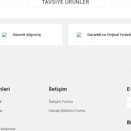
TAVSİYE ÜRÜNLER
Güvenli Alışveriş
Garantili ve Orijinal Yede
Gönder
mleri
İletişim
E
ik
İletişim Formu
ar
Havale Bildirim Formu
B
özleşmesi