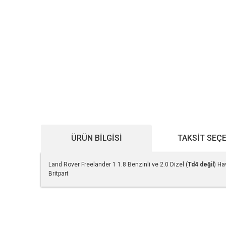
ÜRÜN BILGISI
TAKSIT SEÇ
Land Rover Freelander 1 1.8 Benzinli ve 2.0 Dizel (
Td4 değil
) Ha
Britpart
Bu ürünün fiyat bilgisi, resim, ürün açıklamalarında ve diğe
Görüş ve önerileriniz için teşekkür ederiz.