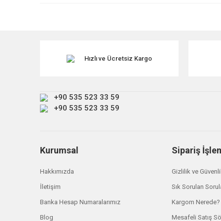
Ürün resmi kalitesiz, bozuk veya görüntülenemiyor.
Ürün açıklamasında eksik bilgiler bulunuyor.
TÜKENDİ
Ürün bilgilerinde hatalar bulunuyor.
Ürün fiyatı diğer sitelerden daha pahalı.
Hızlı ve Ücretsiz Kargo
Bu ürüne benzer farklı alternatifler olmalı.
+90 535 523 33 59
+90 535 523 33 59
Kurumsal
Sipariş İşle
Mahle
Freelander 1 Hava Filtresi ESR4103
Hakkımızda
Gizlilik ve Güvenl
İletişim
Sık Sorulan Sorul
₺ 507,00
Banka Hesap Numaralarımız
Kargom Nerede?
Blog
Mesafeli Satış S