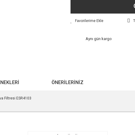
T
Aynı gün kargo
ENEKLERI
ÖNERILERINIZ
va Filtresi ESR4103
r konularda yetersiz gördüğünüz noktaları öneri formunu kullanarak tarafımıza ile