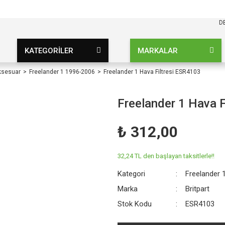
KARGO BEDAVA
UZ ŞARTSIZ
D
KATEGORİLER
MARKALAR
ksesuar
Freelander 1 1996-2006
Freelander 1 Hava Filtresi ESR4103
Freelander 1 Hava 
₺ 312,00
32,24 TL den başlayan taksitlerle!!
Kategori
Freelander 
Marka
Britpart
Stok Kodu
ESR4103