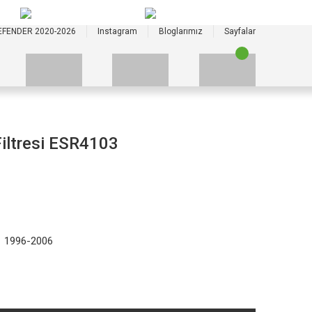
+90 535 523 33 59
+90 535 523 33 59
EFENDER 2020-2026
Instagram
Bloglarımız
Sayfalar
Filtresi ESR4103
1 1996-2006