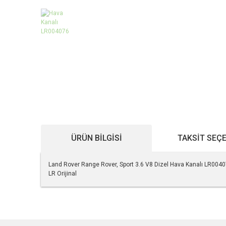
ÜRÜN BILGISI
TAKSIT SEÇ
Land Rover Range Rover, Sport 3.6 V8 Dizel Hava Kanalı LR004
LR Orijinal
Bu ürünün fiyat bilgisi, resim, ürün açıklamalarında ve diğe
Görüş ve önerileriniz için teşekkür ederiz.