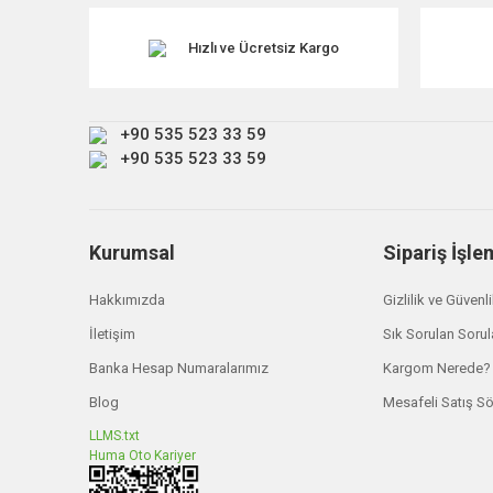
Ürün resmi kalitesiz, bozuk veya görüntülenemiyor.
Ürün açıklamasında eksik bilgiler bulunuyor.
Hızlı ve Ücretsiz Kargo
Ürün bilgilerinde hatalar bulunuyor.
Ürün fiyatı diğer sitelerden daha pahalı.
+90 535 523 33 59
Bu ürüne benzer farklı alternatifler olmalı.
+90 535 523 33 59
Kurumsal
Sipariş İşle
Hakkımızda
Gizlilik ve Güvenl
İletişim
Sık Sorulan Sorul
Banka Hesap Numaralarımız
Kargom Nerede?
Blog
Mesafeli Satış S
LLMS.txt
Huma Oto Kariyer