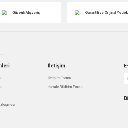
Güvenli Alışveriş
Garantili ve Orijinal Yede
mleri
İletişim
E
Gönder
ik
İletişim Formu
ar
Havale Bildirim Formu
B
özleşmesi