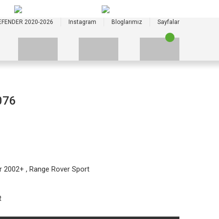
+90 535 523 33 59
+90 535 523 33 59
EFENDER 2020-2026
Instagram
Bloglarımız
Sayfalar
076
r 2002+
,
Range Rover Sport
R