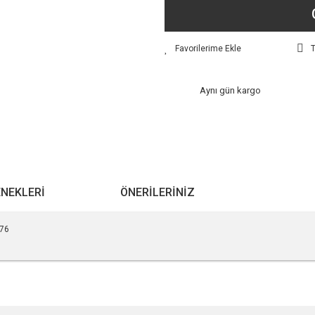
T
Aynı gün kargo
ENEKLERI
ÖNERILERINIZ
076
r konularda yetersiz gördüğünüz noktaları öneri formunu kullanarak tarafımıza ile