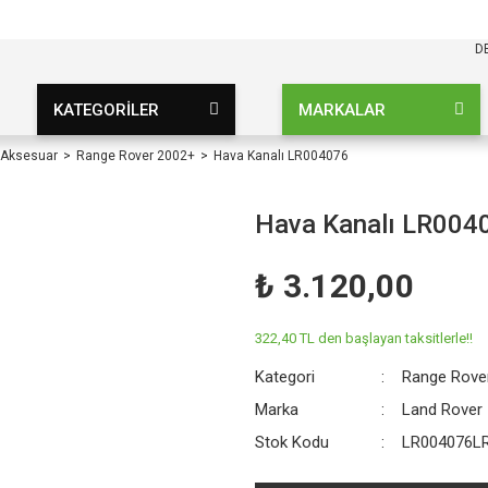
KARGO BEDAVA
UZ ŞARTSIZ
D
KATEGORİLER
MARKALAR
 Aksesuar
Range Rover 2002+
Hava Kanalı LR004076
Hava Kanalı LR004
₺ 3.120,00
322,40 TL den başlayan taksitlerle!!
Kategori
Range Rove
Marka
Land Rover
Stok Kodu
LR004076L