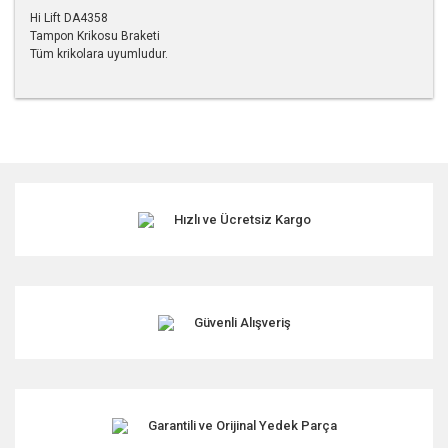
Hi Lift DA4358
Tampon Krikosu Braketi
Tüm krikolara uyumludur.
Bu ürünün fiyat bilgisi, resim, ürün açıklamalarında ve diğer
konularda yetersiz gördüğünüz noktaları öneri formunu
kullanarak tarafımıza iletebilirsiniz.
Görüş ve önerileriniz için teşekkür ederiz.
Hızlı ve Ücretsiz Kargo
Ürün resmi kalitesiz, bozuk veya görüntülenemiyor.
Ürün açıklamasında eksik bilgiler bulunuyor.
Ürün bilgilerinde hatalar bulunuyor.
Ürün fiyatı diğer sitelerden daha pahalı.
Güvenli Alışveriş
Bu ürüne benzer farklı alternatifler olmalı.
Garantili ve Orijinal Yedek Parça