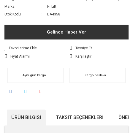
Marka
Hi Lift
Stok Kodu
DA4358
Gelince Haber Ver
Tavsiye Et
Fiyat Alarmı
Karşılaştır
Aynı gün kargo
Kargo bedava
ÜRÜN BILGISI
TAKSIT SEÇENEKLERI
ÖNERI