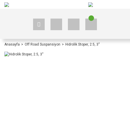
+90 535 523 33 59
+90 535 523 33 59
Anasayfa
Off Road Suspansiyon
Hidrolik Stoper, 2.5, 3''