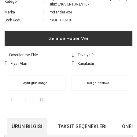
Kategori
Hilux LN65 LN106 LN167
Marka
Profender 4x4
Stok Kodu
PROF RTC-1011
Gelince Haber Ver
Tavsiye Et
Fiyat Alarmı
Karşılaştır
Aynı gün kargo
Kargo bedava
ÜRÜN BILGISI
TAKSIT SEÇENEKLERI
ÖNERI