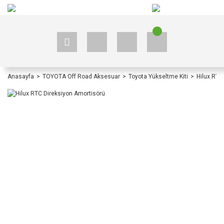
+90 535 523 33 59
+90 535 523 33 59
Anasayfa
TOYOTA Off Road Aksesuar
Toyota Yükseltme Kiti
Hilux RTC