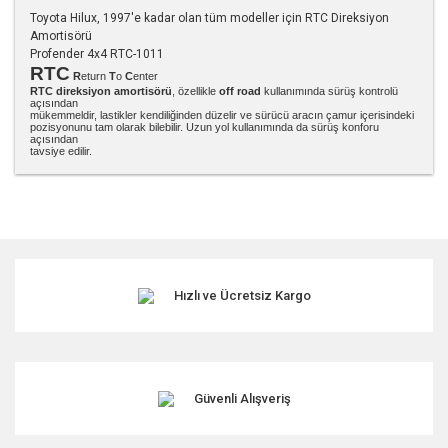
Toyota Hilux, 1997'e kadar olan tüm modeller için RTC Direksiyon
Amortisörü
Profender 4x4 RTC-1011
RTC
R
eturn
T
o
C
enter
RTC direksiyon amortisörü
, özellikle
off road
kullanımında sürüş kontrolü
açısından
mükemmeldir, lastikler kendiliğinden düzelir ve sürücü aracın çamur içerisindeki
pozisyonunu tam olarak bilebilir. Uzun yol kullanımında da sürüş konforu
açısından
tavsiye edilir.
Bu ürünün fiyat bilgisi, resim, ürün açıklamalarında ve diğer
konularda yetersiz gördüğünüz noktaları öneri formunu
kullanarak tarafımıza iletebilirsiniz.
Görüş ve önerileriniz için teşekkür ederiz.
Hızlı ve Ücretsiz Kargo
Ürün resmi kalitesiz, bozuk veya görüntülenemiyor.
Ürün açıklamasında eksik bilgiler bulunuyor.
Ürün bilgilerinde hatalar bulunuyor.
Ürün fiyatı diğer sitelerden daha pahalı.
Güvenli Alışveriş
Bu ürüne benzer farklı alternatifler olmalı.