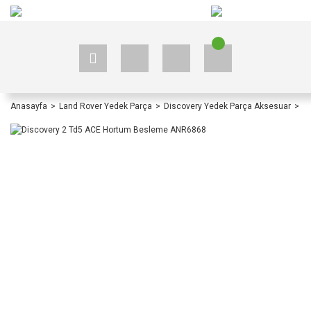
+90 535 523 33 59
+90 535 523 33 59
Anasayfa
Land Rover Yedek Parça
Discovery Yedek Parça Aksesuar
D