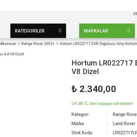
KARGO BEDAVA
UZ ŞARTSIZ
D
KATEGORİLER
MARKALAR
 Aksesuar
Range Rover 2002+
Hortum LR022717 EGR Soğutucu Giriş Hortumu
Hortum LR022717 E
V8 Dizel
₺ 2.340,00
241,80 TL den başlayan taksitlerle!!
Kategori
Range Rove
Marka
Land Rover
Stok Kodu
LR022717L