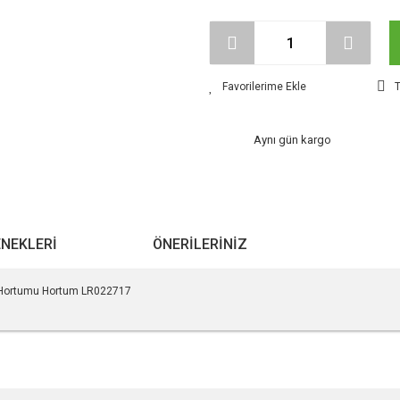
T
Aynı gün kargo
ENEKLERI
ÖNERILERINIZ
ş Hortumu Hortum LR022717
r konularda yetersiz gördüğünüz noktaları öneri formunu kullanarak tarafımıza ile