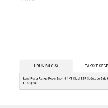
ÜRÜN BILGISI
TAKSIT SEÇ
Land Rover Range Rover Sport 4.4 V8 Dizel EGR Soğutucu Giri
LR Orijinal
Bu ürünün fiyat bilgisi, resim, ürün açıklamalarında ve diğe
Görüş ve önerileriniz için teşekkür ederiz.