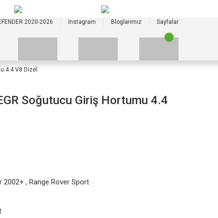
+90 535 523 33 59
+90 535 523 33 59
EFENDER 2020-2026
Instagram
Bloglarımız
Sayfalar
 4.4 V8 Dizel
GR Soğutucu Giriş Hortumu 4.4
r 2002+
,
Range Rover Sport
R