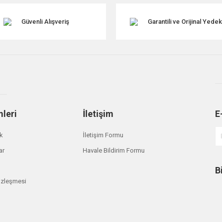
Güvenli Alışveriş
Garantili ve Orijinal Yede
mleri
İletişim
E
Gönder
ik
İletişim Formu
ar
Havale Bildirim Formu
B
özleşmesi