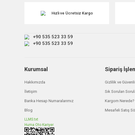
Ürün resmi kalitesiz, bozuk veya görüntülenemiyor.
Ürün açıklamasında eksik bilgiler bulunuyor.
Hızlı ve Ücretsiz Kargo
Ürün bilgilerinde hatalar bulunuyor.
Ürün fiyatı diğer sitelerden daha pahalı.
+90 535 523 33 59
Bu ürüne benzer farklı alternatifler olmalı.
+90 535 523 33 59
Kurumsal
Sipariş İşle
Hakkımızda
Gizlilik ve Güvenl
İletişim
Sık Sorulan Sorul
Banka Hesap Numaralarımız
Kargom Nerede?
Blog
Mesafeli Satış S
LLMS.txt
Huma Oto Kariyer