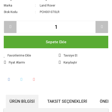
Marka
Land Rover
Stok Kodu
PCH001070LR
Sepete Ekle
Tavsiye Et
Fiyat Alarmı
Karşılaştır
ÜRÜN BILGISI
TAKSIT SEÇENEKLERI
ÖNERI