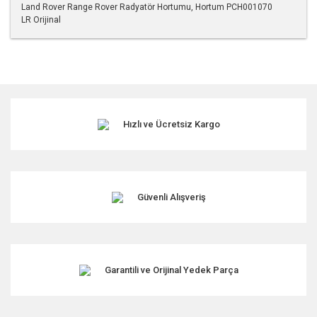
Land Rover Range Rover Radyatör Hortumu, Hortum PCH001070
LR Orijinal
Bu ürünün fiyat bilgisi, resim, ürün açıklamalarında ve diğer
konularda yetersiz gördüğünüz noktaları öneri formunu
kullanarak tarafımıza iletebilirsiniz.
Görüş ve önerileriniz için teşekkür ederiz.
Hızlı ve Ücretsiz Kargo
Ürün resmi kalitesiz, bozuk veya görüntülenemiyor.
Ürün açıklamasında eksik bilgiler bulunuyor.
Ürün bilgilerinde hatalar bulunuyor.
Ürün fiyatı diğer sitelerden daha pahalı.
Güvenli Alışveriş
Bu ürüne benzer farklı alternatifler olmalı.
Garantili ve Orijinal Yedek Parça
Gönder