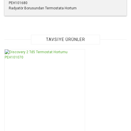
PEH101680
Radyatör Borusundan Termostata Hortum
Bu ürünün fiyat bilgisi, resim, ürün açıklamalarında ve diğer
konularda yetersiz gördüğünüz noktaları öneri formunu
kullanarak tarafımıza iletebilirsiniz.
Görüş ve önerileriniz için teşekkür ederiz.
TAVSİYE ÜRÜNLER
Ürün resmi kalitesiz, bozuk veya görüntülenemiyor.
Ürün açıklamasında eksik bilgiler bulunuyor.
Ürün bilgilerinde hatalar bulunuyor.
Ürün fiyatı diğer sitelerden daha pahalı.
Bu ürüne benzer farklı alternatifler olmalı.
Gönder