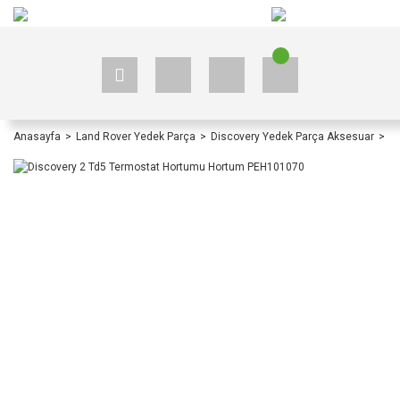
+90 535 523 33 59
+90 535 523 33 59
Anasayfa
Land Rover Yedek Parça
Discovery Yedek Parça Aksesuar
D