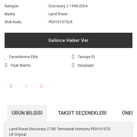
Kategori
Discovery 2 1998-2004
Marka
Land Rover
Stok Kodu
PEH101070LR
Gelince Haber Ver
Tavsiye Et
Fiyat Alarmı
Karşılaştır
ÜRÜN BILGISI
TAKSIT SEÇENEKLERI
ÖNERI
Land Rover Discovery 2 Td5 Termostat Hortumu PEH101070
LR Orijinal