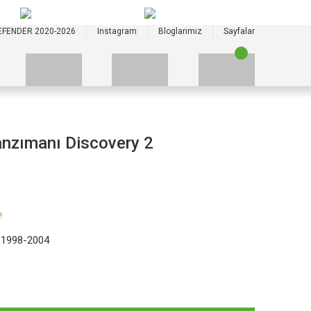
+90 535 523 33 59
+90 535 523 33 59
EFENDER 2020-2026
Instagram
Bloglarımız
Sayfalar
nzımanı Discovery 2
!
 1998-2004
E