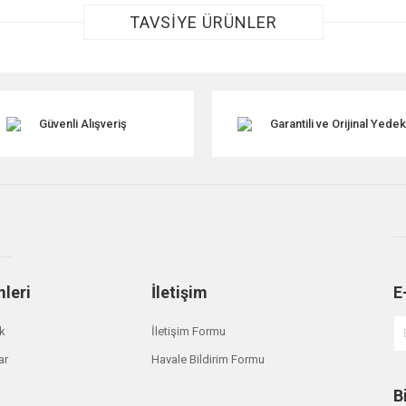
TAVSİYE ÜRÜNLER
Güvenli Alışveriş
Garantili ve Orijinal Yede
Gönder
mleri
İletişim
E
ik
İletişim Formu
ar
Havale Bildirim Formu
B