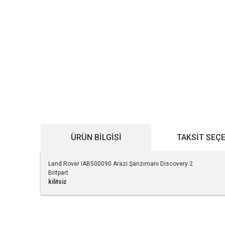
ÜRÜN BILGISI
TAKSIT SEÇ
Land Rover IAB500090 Arazi Şanzımanı Discovery 2
Britpart
kilitsiz
Bu ürünün fiyat bilgisi, resim, ürün açıklamalarında ve diğe
Görüş ve önerileriniz için teşekkür ederiz.