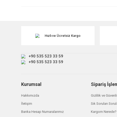
Ürün resmi kalitesiz, bozuk veya görüntülenemiyor.
Ürün açıklamasında eksik bilgiler bulunuyor.
Ürün bilgilerinde hatalar bulunuyor.
Ürün fiyatı diğer sitelerden daha pahalı.
Hızlı ve Ücretsiz Kargo
Bu ürüne benzer farklı alternatifler olmalı.
+90 535 523 33 59
+90 535 523 33 59
Kurumsal
Sipariş İşle
Hakkımızda
Gizlilik ve Güvenl
İletişim
Sık Sorulan Sorul
Banka Hesap Numaralarımız
Kargom Nerede?