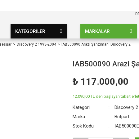
KARGO BEDAVA
UZ ŞARTSIZ
D
KATEGORİLER
MARKALAR
ksesuar
Discovery 2 1998-2004
IAB500090 Arazi Şanzımanı Discovery 2
IAB500090 Arazi Şa
₺ 117.000,00
12.090,00 TL den başlayan taksitlerle!
Kategori
Discovery 2
Marka
Britpart
Stok Kodu
IAB500090