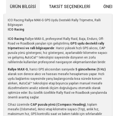
ÜRÜN BILGISI
TAKSIT SEÇENEKLERI
ÖNERI
ICO Racing Rallye MAX-G GPS Uydu Destekli Rally Tripmetre, Ralli
Bilgisayarı
ICO Racing
ICO Racing
Rallye MAX-G, profesyonel Rally Raid, Baja, Enduro, Off-
Road ve Roadbook yarışları için geliştirilmiş
GPS uydu destekli rally
tripmetresi ve ralli bilgisayarıdır
. Harici yüksek hızlı GPS alıcısı, CAP
pusula yönü göstergesi, hız göstergesi, ayarlanabilir kilometre sayacı
ve gelişmiş AutoCal™ teknolojisi sayesinde dünyanın en zorlu
rallilerinde kullanılan profesyonel navigasyon ekipmanlarından biridir.
Rallye MAX-G
, harici GPS alıcısından saniyede
5 güncelleme (5 Hz)
alarak son derece akıcı ve hassas mesafe hesaplaması yapar. Hızlı
uydu bağlantısı sayesinde yarış başlangıcında kısa sürede konum
alırken, AutoCal™ teknolojisi etap boyunca yapılan manuel mesafe
düzeltmelerini analiz ederek ölçüm doğruluğunu otomatik olarak
optimize eder. Bu özellik özellikle Rally Raid ve Roadbook yarışlarında
önemli avantaj sağlar.
Cihaz üzerinde
CAP pusula yönü (Compass Heading)
, toplam
mesafe (Odometer), ikinci etap kilometre sayacı (Trip), anlık hız,
maksimum hız, GPS kontrollü saat ve bakım takibi için sıfırlanabilir