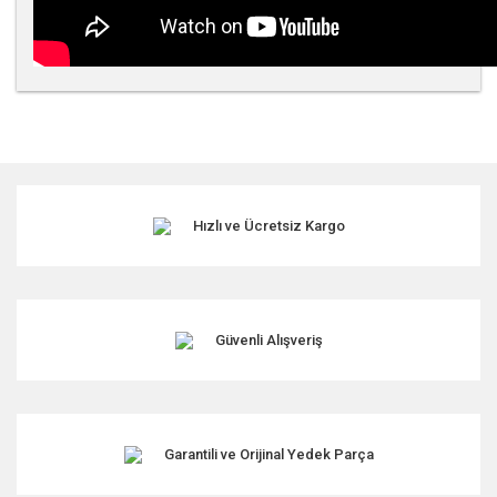
Bu ürünün fiyat bilgisi, resim, ürün açıklamalarında ve diğer
konularda yetersiz gördüğünüz noktaları öneri formunu
kullanarak tarafımıza iletebilirsiniz.
Görüş ve önerileriniz için teşekkür ederiz.
Hızlı ve Ücretsiz Kargo
Ürün resmi kalitesiz, bozuk veya görüntülenemiyor.
Ürün açıklamasında eksik bilgiler bulunuyor.
Ürün bilgilerinde hatalar bulunuyor.
Ürün fiyatı diğer sitelerden daha pahalı.
Güvenli Alışveriş
Bu ürüne benzer farklı alternatifler olmalı.
Garantili ve Orijinal Yedek Parça