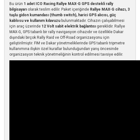
Bu ürün
1 adet ICO Racing Rallye MAX-G GPS destekli rally
bilgisayarı
olarak teslim edilir. Paket içeriğinde
Rallye MAX-G cihazı, 3
tuşlu gidon kumandası (thumb switch), harici GPS alıcısı, güç
kablosu ve kullanım kılavuzu
bulunmaktadır. Cihazın çalışabilmesi
için araç üzerinde
12 Volt sabit elektrik bağlantısı
gereklidir. Rallye
MAX-G, GPS tabanlı bir rally navigasyon cihazıdır ve özellikle Dakar
dışındaki birçok Rally Raid ve Off-Road organizasyonu için
geliştirilmiştir. FIM ve Dakar yönetmeliklerinde GPS tabanlı tripmetre
kullanımına ilişkin özel kurallar bulunduğundan yarış öncesinde
organizasyon teknik yönetmeliğinin kontrol edilmesi tavsiye edilir.