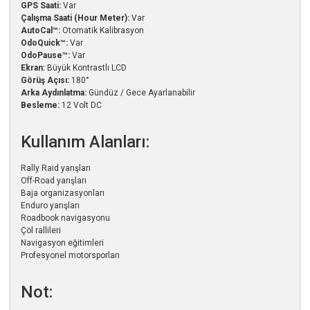
GPS Saati:
Var
Çalışma Saati (Hour Meter):
Var
AutoCal™:
Otomatik Kalibrasyon
OdoQuick™:
Var
OdoPause™:
Var
Ekran:
Büyük Kontrastlı LCD
Görüş Açısı:
180°
Arka Aydınlatma:
Gündüz / Gece Ayarlanabilir
Besleme:
12 Volt DC
Kullanım Alanları:
Rally Raid yarışları
Off-Road yarışları
Baja organizasyonları
Enduro yarışları
Roadbook navigasyonu
Çöl rallileri
Navigasyon eğitimleri
Profesyonel motorsporları
Not: