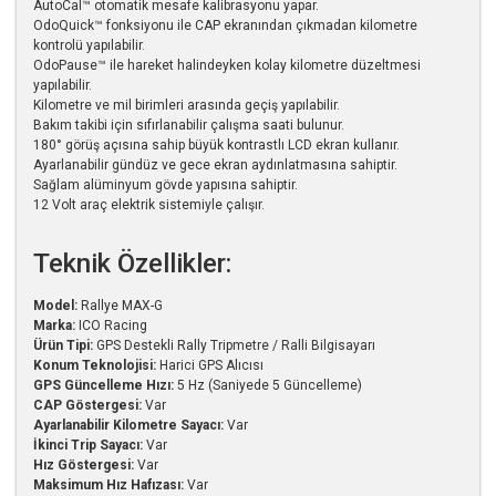
AutoCal™ otomatik mesafe kalibrasyonu yapar.
OdoQuick™ fonksiyonu ile CAP ekranından çıkmadan kilometre
kontrolü yapılabilir.
OdoPause™ ile hareket halindeyken kolay kilometre düzeltmesi
yapılabilir.
Kilometre ve mil birimleri arasında geçiş yapılabilir.
Bakım takibi için sıfırlanabilir çalışma saati bulunur.
180° görüş açısına sahip büyük kontrastlı LCD ekran kullanır.
Ayarlanabilir gündüz ve gece ekran aydınlatmasına sahiptir.
Sağlam alüminyum gövde yapısına sahiptir.
12 Volt araç elektrik sistemiyle çalışır.
Teknik Özellikler:
Model:
Rallye MAX-G
Marka:
ICO Racing
Ürün Tipi:
GPS Destekli Rally Tripmetre / Ralli Bilgisayarı
Konum Teknolojisi:
Harici GPS Alıcısı
GPS Güncelleme Hızı:
5 Hz (Saniyede 5 Güncelleme)
CAP Göstergesi:
Var
Ayarlanabilir Kilometre Sayacı:
Var
İkinci Trip Sayacı:
Var
Hız Göstergesi:
Var
Maksimum Hız Hafızası:
Var