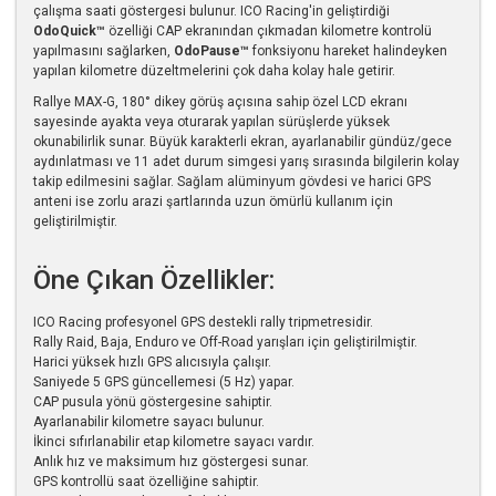
çalışma saati göstergesi bulunur. ICO Racing'in geliştirdiği
OdoQuick™
özelliği CAP ekranından çıkmadan kilometre kontrolü
yapılmasını sağlarken,
OdoPause™
fonksiyonu hareket halindeyken
yapılan kilometre düzeltmelerini çok daha kolay hale getirir.
Rallye MAX-G, 180° dikey görüş açısına sahip özel LCD ekranı
sayesinde ayakta veya oturarak yapılan sürüşlerde yüksek
okunabilirlik sunar. Büyük karakterli ekran, ayarlanabilir gündüz/gece
aydınlatması ve 11 adet durum simgesi yarış sırasında bilgilerin kolay
takip edilmesini sağlar. Sağlam alüminyum gövdesi ve harici GPS
anteni ise zorlu arazi şartlarında uzun ömürlü kullanım için
geliştirilmiştir.
Öne Çıkan Özellikler:
ICO Racing profesyonel GPS destekli rally tripmetresidir.
Rally Raid, Baja, Enduro ve Off-Road yarışları için geliştirilmiştir.
Harici yüksek hızlı GPS alıcısıyla çalışır.
Saniyede 5 GPS güncellemesi (5 Hz) yapar.
CAP pusula yönü göstergesine sahiptir.
Ayarlanabilir kilometre sayacı bulunur.
İkinci sıfırlanabilir etap kilometre sayacı vardır.
Anlık hız ve maksimum hız göstergesi sunar.
GPS kontrollü saat özelliğine sahiptir.