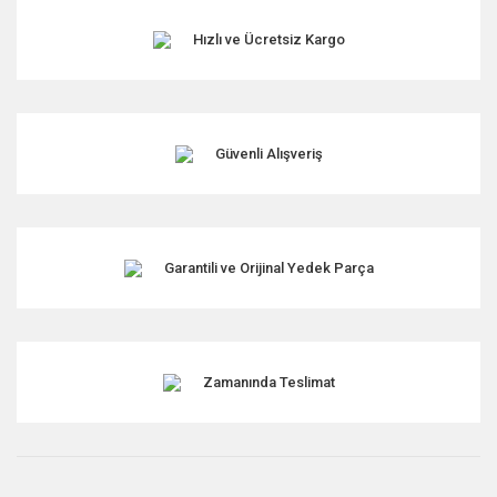
Hızlı ve Ücretsiz Kargo
Ürün resmi kalitesiz, bozuk veya görüntülenemiyor.
Ürün açıklamasında eksik bilgiler bulunuyor.
Ürün bilgilerinde hatalar bulunuyor.
Ürün fiyatı diğer sitelerden daha pahalı.
Güvenli Alışveriş
Bu ürüne benzer farklı alternatifler olmalı.
Garantili ve Orijinal Yedek Parça
Gönder
Zamanında Teslimat