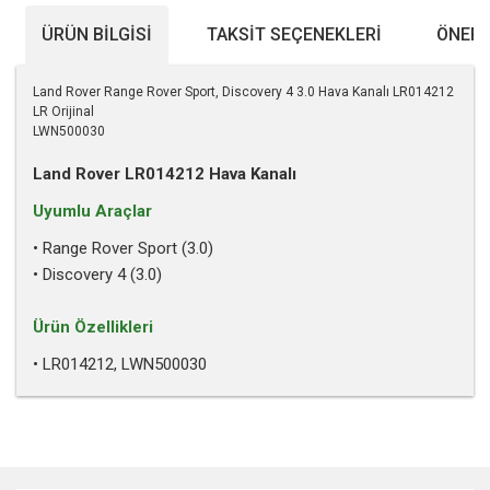
ÜRÜN BILGISI
TAKSIT SEÇENEKLERI
ÖNERI
Land Rover Range Rover Sport, Discovery 4 3.0 Hava Kanalı LR014212
LR Orijinal
LWN500030
Land Rover LR014212 Hava Kanalı
Uyumlu Araçlar
• Range Rover Sport (3.0)
• Discovery 4 (3.0)
Ürün Özellikleri
• LR014212, LWN500030
Bu ürünün fiyat bilgisi, resim, ürün açıklamalarında ve diğer
konularda yetersiz gördüğünüz noktaları öneri formunu
kullanarak tarafımıza iletebilirsiniz.
Görüş ve önerileriniz için teşekkür ederiz.