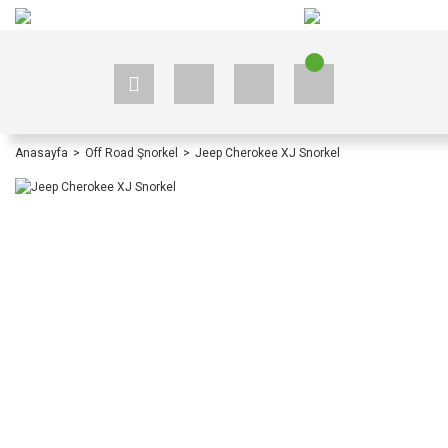
+90 535 523 33 59
+90 535 523 33 59
Anasayfa
Off Road Şnorkel
Jeep Cherokee XJ Snorkel