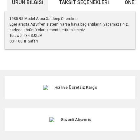
ÜRÜN BILGISI
TAKSIT SEÇENEKLERI
ÖNERI
1985-95 Model Arası XJ Jeep Cherokee
Eğer araçta ABS fren sistemi varsa hava bağlantılarını yapamazsınız,
sadece görüntü olarak monte ettirebilirsiniz
Telawei 4x4 SJXJA
SS1100HF Safari
Bu ürünün fiyat bilgisi, resim, ürün açıklamalarında ve diğer
konularda yetersiz gördüğünüz noktaları öneri formunu
kullanarak tarafımıza iletebilirsiniz.
Görüş ve önerileriniz için teşekkür ederiz.
Hızlı ve Ücretsiz Kargo
Ürün resmi kalitesiz, bozuk veya görüntülenemiyor.
Ürün açıklamasında eksik bilgiler bulunuyor.
Ürün bilgilerinde hatalar bulunuyor.
Ürün fiyatı diğer sitelerden daha pahalı.
Güvenli Alışveriş
Bu ürüne benzer farklı alternatifler olmalı.