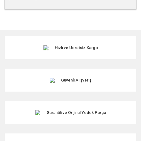
Bu ürünün fiyat bilgisi, resim, ürün açıklamalarında ve diğer
konularda yetersiz gördüğünüz noktaları öneri formunu
kullanarak tarafımıza iletebilirsiniz.
Görüş ve önerileriniz için teşekkür ederiz.
Hızlı ve Ücretsiz Kargo
Ürün resmi kalitesiz, bozuk veya görüntülenemiyor.
Ürün açıklamasında eksik bilgiler bulunuyor.
Ürün bilgilerinde hatalar bulunuyor.
Ürün fiyatı diğer sitelerden daha pahalı.
Güvenli Alışveriş
Bu ürüne benzer farklı alternatifler olmalı.
Garantili ve Orijinal Yedek Parça
Gönder