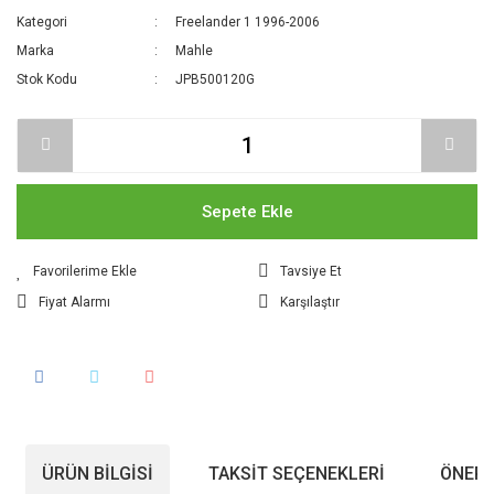
Kategori
Freelander 1 1996-2006
Marka
Mahle
Stok Kodu
JPB500120G
Sepete Ekle
Tavsiye Et
Fiyat Alarmı
Karşılaştır
ÜRÜN BILGISI
TAKSIT SEÇENEKLERI
ÖNERI