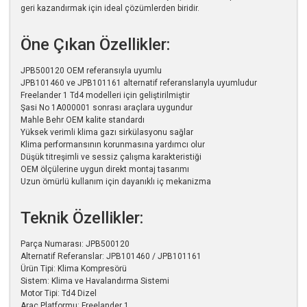
geri kazandırmak için ideal çözümlerden biridir.
Öne Çıkan Özellikler:
JPB500120 OEM referansıyla uyumlu
JPB101460 ve JPB101161 alternatif referanslarıyla uyumludur
Freelander 1 Td4 modelleri için geliştirilmiştir
Şasi No 1A000001 sonrası araçlara uygundur
Mahle Behr OEM kalite standardı
Yüksek verimli klima gazı sirkülasyonu sağlar
Klima performansının korunmasına yardımcı olur
Düşük titreşimli ve sessiz çalışma karakteristiği
OEM ölçülerine uygun direkt montaj tasarımı
Uzun ömürlü kullanım için dayanıklı iç mekanizma
Teknik Özellikler:
Parça Numarası: JPB500120
Alternatif Referanslar: JPB101460 / JPB101161
Ürün Tipi: Klima Kompresörü
Sistem: Klima ve Havalandırma Sistemi
Motor Tipi: Td4 Dizel
Araç Platformu: Freelander 1