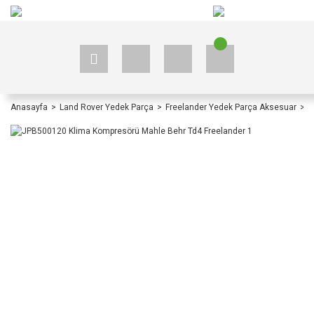
+90 535 523 33 59
+90 535 523 33 59
Anasayfa
Land Rover Yedek Parça
Freelander Yedek Parça Aksesuar
F