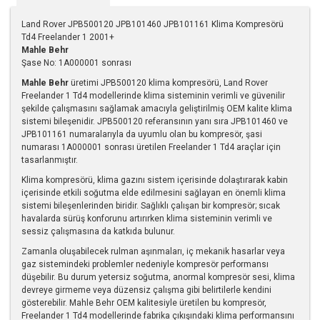
Land Rover JPB500120 JPB101460 JPB101161 Klima Kompresörü
Td4 Freelander 1 2001+
Mahle Behr
Şase No: 1A000001 sonrası
Mahle Behr
üretimi JPB500120 klima kompresörü, Land Rover
Freelander 1 Td4 modellerinde klima sisteminin verimli ve güvenilir
şekilde çalışmasını sağlamak amacıyla geliştirilmiş OEM kalite klima
sistemi bileşenidir. JPB500120 referansının yanı sıra JPB101460 ve
JPB101161 numaralarıyla da uyumlu olan bu kompresör, şasi
numarası 1A000001 sonrası üretilen Freelander 1 Td4 araçlar için
tasarlanmıştır.
Klima kompresörü, klima gazını sistem içerisinde dolaştırarak kabin
içerisinde etkili soğutma elde edilmesini sağlayan en önemli klima
sistemi bileşenlerinden biridir. Sağlıklı çalışan bir kompresör; sıcak
havalarda sürüş konforunu artırırken klima sisteminin verimli ve
sessiz çalışmasına da katkıda bulunur.
Zamanla oluşabilecek rulman aşınmaları, iç mekanik hasarlar veya
gaz sistemindeki problemler nedeniyle kompresör performansı
düşebilir. Bu durum yetersiz soğutma, anormal kompresör sesi, klima
devreye girmeme veya düzensiz çalışma gibi belirtilerle kendini
gösterebilir. Mahle Behr OEM kalitesiyle üretilen bu kompresör,
Freelander 1 Td4 modellerinde fabrika çıkışındaki klima performansını