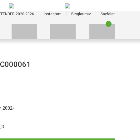
+90 535 523 33 59
+90 535 523 33 59
EFENDER 2020-2026
Instagram
Bloglarımız
Sayfalar
JGC000061
r 2002+
LR