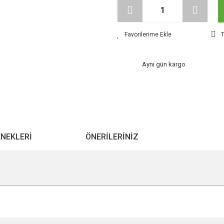
T
Aynı gün kargo
ENEKLERI
ÖNERILERINIZ
r konularda yetersiz gördüğünüz noktaları öneri formunu kullanarak tarafımıza ile