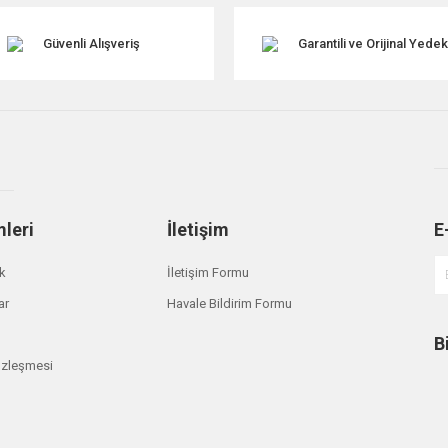
Güvenli Alışveriş
Garantili ve Orijinal Yede
mleri
İletişim
E
Gönder
ik
İletişim Formu
ar
Havale Bildirim Formu
B
özleşmesi