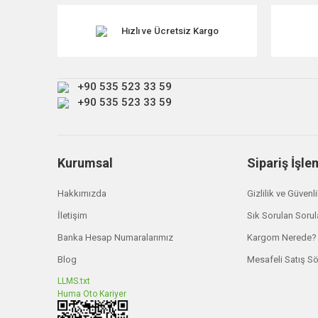
Ürün resmi kalitesiz, bozuk veya görüntülenemiyor.
Ürün açıklamasında eksik bilgiler bulunuyor.
Hızlı ve Ücretsiz Kargo
Ürün bilgilerinde hatalar bulunuyor.
Ürün fiyatı diğer sitelerden daha pahalı.
+90 535 523 33 59
Bu ürüne benzer farklı alternatifler olmalı.
+90 535 523 33 59
Kurumsal
Sipariş İşle
Hakkımızda
Gizlilik ve Güvenl
İletişim
Sık Sorulan Sorul
Banka Hesap Numaralarımız
Kargom Nerede?
Blog
Mesafeli Satış S
LLMS.txt
Huma Oto Kariyer