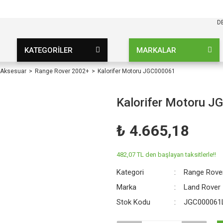
KARGO BEDAVA
UZ ŞARTSIZ
D
KATEGORİLER
MARKALAR
 Aksesuar
Range Rover 2002+
Kalorifer Motoru JGC000061
Kalorifer Motoru 
₺ 4.665,18
482,07 TL den başlayan taksitlerle!!
Kategori
Range Rove
Marka
Land Rover
Stok Kodu
JGC000061