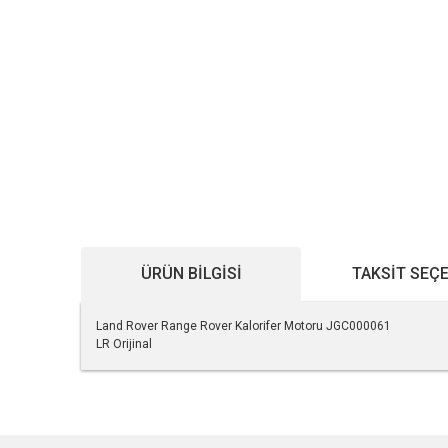
ÜRÜN BILGISI
TAKSIT SEÇ
Land Rover Range Rover Kalorifer Motoru JGC000061
LR Orijinal
Bu ürünün fiyat bilgisi, resim, ürün açıklamalarında ve diğe
Görüş ve önerileriniz için teşekkür ederiz.