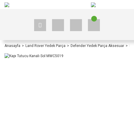
+90 535 523 33 59
+90 535 523 33 59
Anasayfa
Land Rover Yedek Parça
Defender Yedek Parça Aksesuar
De