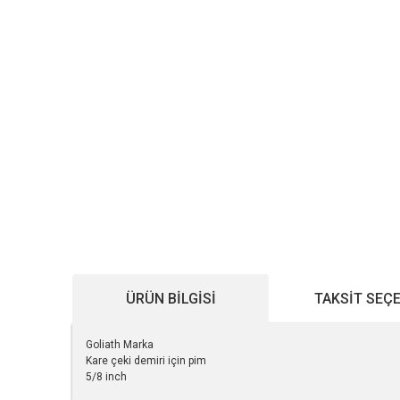
ÜRÜN BILGISI
TAKSIT SEÇ
Goliath Marka
Kare çeki demiri için pim
5/8 inch