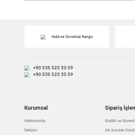
Bu ürünün fiyat bilgisi, resim, ürün açıklamalarında ve diğe
Görüş ve önerileriniz için teşekkür ederiz.
Ürün resmi kalitesiz, bozuk veya görüntülenemiyor.
Ürün açıklamasında eksik bilgiler bulunuyor.
Hızlı ve Ücretsiz Kargo
Ürün bilgilerinde hatalar bulunuyor.
Ürün fiyatı diğer sitelerden daha pahalı.
Bu ürüne benzer farklı alternatifler olmalı.
+90 535 523 33 59
+90 535 523 33 59
Kurumsal
Sipariş İşle
Hakkımızda
Gizlilik ve Güvenl
İletişim
Sık Sorulan Sorul