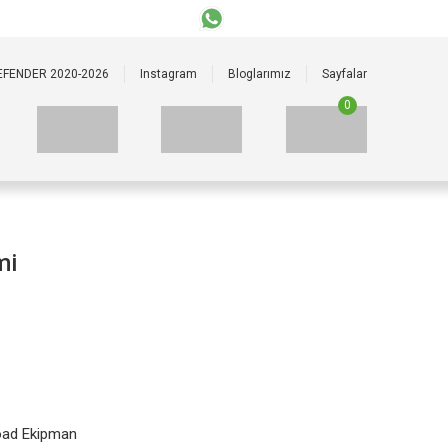
+90 535 523 33 59
+90 535 523 33 59
EFENDER 2020-2026
Instagram
Bloglarımız
Sayfalar
0
mi
oad Ekipman