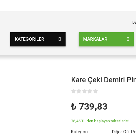
KARGO BEDAVA
UZ ŞARTSIZ
D
KATEGORİLER
MARKALAR
Kare Çeki Demiri Pi
₺ 739,83
76,45 TL den başlayan taksitlerle!!
Kategori
Diğer Off R