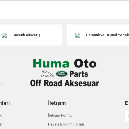
r konularda yetersiz gördüğünüz noktaları öneri formunu kullanarak tarafımıza ile
Güvenli Alışveriş
Garantili ve Orijinal Yede
Gönder
mleri
İletişim
E
ik
İletişim Formu
ar
Havale Bildirim Formu