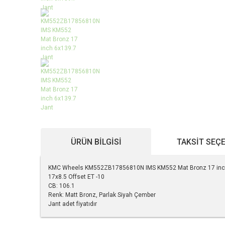
ÜRÜN BILGISI
TAKSIT SEÇ
KMC Wheels KM552ZB17856810N IMS KM552 Mat Bronz 17 inch
17x8.5 Offset ET -10
CB: 106.1
Renk: Matt Bronz, Parlak Siyah Çember
Jant adet fiyatıdır