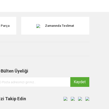
tebilirsiniz.
k Parça
Zamanında Teslimat
-Bülten Üyeliği
Kaydet
izi Takip Edin