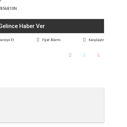
s
856810N
Gelince Haber Ver
avsiye Et
Fiyat Alarmı
Karşılaştır