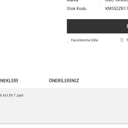
Marka
KMC Wheel
Stok Kodu
KM552ZB17
T
ENEKLERI
ÖNERILERINIZ
 6x139.7 Jant