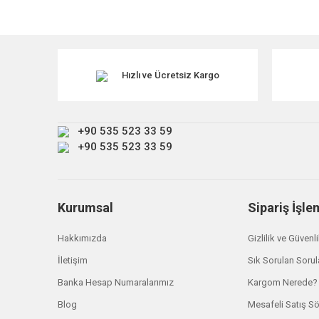
Bu ürünün fiyat bilgisi, resim, ürün açıklamalarında ve diğe
Görüş ve önerileriniz için teşekkür ederiz.
Ürün resmi kalitesiz, bozuk veya görüntülenemiyor.
Ürün açıklamasında eksik bilgiler bulunuyor.
Hızlı ve Ücretsiz Kargo
Ürün bilgilerinde hatalar bulunuyor.
Ürün fiyatı diğer sitelerden daha pahalı.
+90 535 523 33 59
Bu ürüne benzer farklı alternatifler olmalı.
+90 535 523 33 59
Kurumsal
Sipariş İşle
Hakkımızda
Gizlilik ve Güvenl
İletişim
Sık Sorulan Sorul
Banka Hesap Numaralarımız
Kargom Nerede?
Blog
Mesafeli Satış S