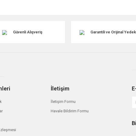
r konularda yetersiz gördüğünüz noktaları öneri formunu kullanarak tarafımıza ile
Güvenli Alışveriş
Garantili ve Orijinal Yede
mleri
İletişim
E
Gönder
ik
İletişim Formu
ar
Havale Bildirim Formu
B
özleşmesi