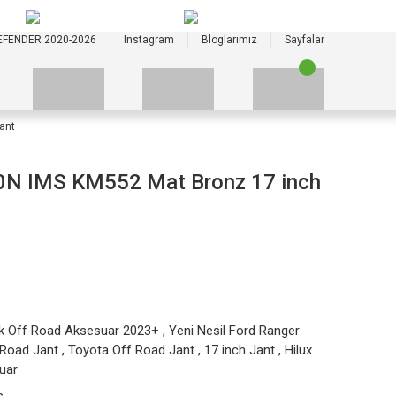
+90 535 523 33 59
+90 535 523 33 59
EFENDER 2020-2026
Instagram
Bloglarımız
Sayfalar
ant
 IMS KM552 Mat Bronz 17 inch
k Off Road Aksesuar 2023+
,
Yeni Nesil Ford Ranger
 Road Jant
,
Toyota Off Road Jant
,
17 inch Jant
,
Hilux
uar