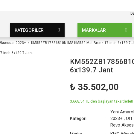
KARGO BEDAVA
UZ ŞARTSIZ
D
KATEGORİLER
MARKALAR
 Aksesuar 2023+
KM552ZB17856810N IMS KM552 Mat Bronz 17 inch 6x139.7 J
KM552ZB17856810N
6x139.7 Jant
₺ 35.502,00
3.668,54 TL den başlayan taksitlerle!!
Yeni Amaro
Kategori
2023+
,
Off
Revo Akses