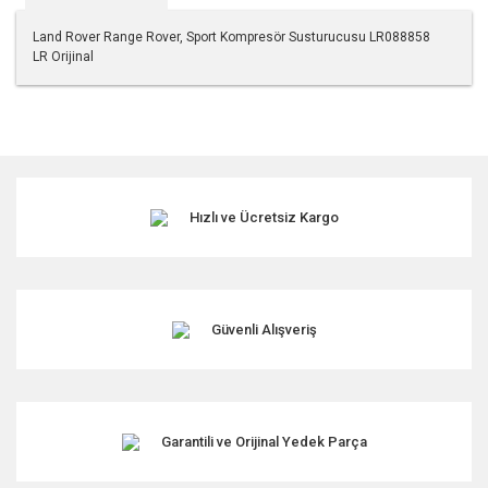
Land Rover Range Rover, Sport Kompresör Susturucusu LR088858
LR Orijinal
Bu ürünün fiyat bilgisi, resim, ürün açıklamalarında ve diğer
konularda yetersiz gördüğünüz noktaları öneri formunu
kullanarak tarafımıza iletebilirsiniz.
Görüş ve önerileriniz için teşekkür ederiz.
Hızlı ve Ücretsiz Kargo
Ürün resmi kalitesiz, bozuk veya görüntülenemiyor.
Ürün açıklamasında eksik bilgiler bulunuyor.
Ürün bilgilerinde hatalar bulunuyor.
Ürün fiyatı diğer sitelerden daha pahalı.
Güvenli Alışveriş
Bu ürüne benzer farklı alternatifler olmalı.
Garantili ve Orijinal Yedek Parça