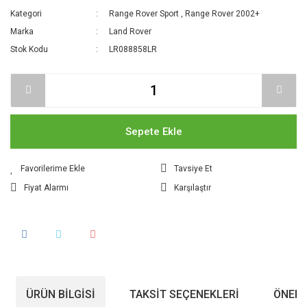
Kategori
Range Rover Sport
,
Range Rover 2002+
Marka
Land Rover
Stok Kodu
LR088858LR
Sepete Ekle
Tavsiye Et
Fiyat Alarmı
Karşılaştır
ÜRÜN BILGISI
TAKSIT SEÇENEKLERI
ÖNERI