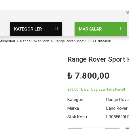
KARGO BEDAVA
UZ ŞARTSIZ
D
KATEGORİLER
MARKALAR
 Aksesuar
Range Rover Sport
Range Rover Sport Küllük LR055830
Range Rover Sport 
₺ 7.800,00
806,00 TL den başlayan taksitlerle!!
Kategori
Range Rove
Marka
Land Rover
Stok Kodu
LR055830L