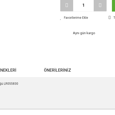
T
Aynı gün kargo
ENEKLERI
ÖNERILERINIZ
lüğü LR055830
r konularda yetersiz gördüğünüz noktaları öneri formunu kullanarak tarafımıza ile