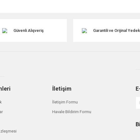
Güvenli Alışveriş
Garantili ve Orijinal Yede
mleri
İletişim
E
Gönder
ik
İletişim Formu
ar
Havale Bildirim Formu
B
özleşmesi