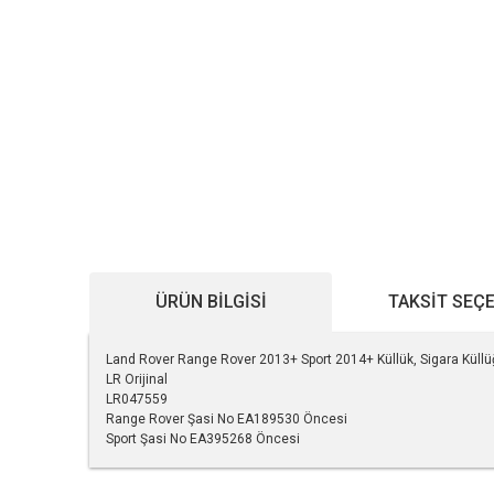
ÜRÜN BILGISI
TAKSIT SEÇ
Land Rover Range Rover 2013+ Sport 2014+ Küllük, Sigara Kül
LR Orijinal
LR047559
Range Rover Şasi No EA189530 Öncesi
Sport Şasi No EA395268 Öncesi
Bu ürünün fiyat bilgisi, resim, ürün açıklamalarında ve diğe