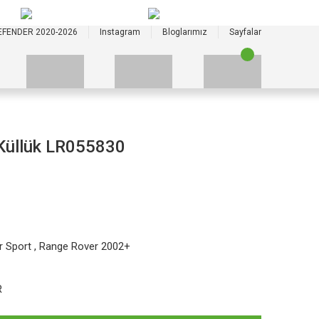
+90 535 523 33 59
+90 535 523 33 59
EFENDER 2020-2026
Instagram
Bloglarımız
Sayfalar
Küllük LR055830
r Sport
,
Range Rover 2002+
R