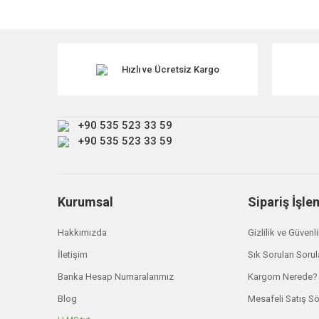
Görüş ve önerileriniz için teşekkür ederiz.
Ürün resmi kalitesiz, bozuk veya görüntülenemiyor.
Ürün açıklamasında eksik bilgiler bulunuyor.
Hızlı ve Ücretsiz Kargo
Ürün bilgilerinde hatalar bulunuyor.
Ürün fiyatı diğer sitelerden daha pahalı.
+90 535 523 33 59
Bu ürüne benzer farklı alternatifler olmalı.
+90 535 523 33 59
Kurumsal
Sipariş İşle
Hakkımızda
Gizlilik ve Güvenl
İletişim
Sık Sorulan Sorul
Banka Hesap Numaralarımız
Kargom Nerede?
Blog
Mesafeli Satış S