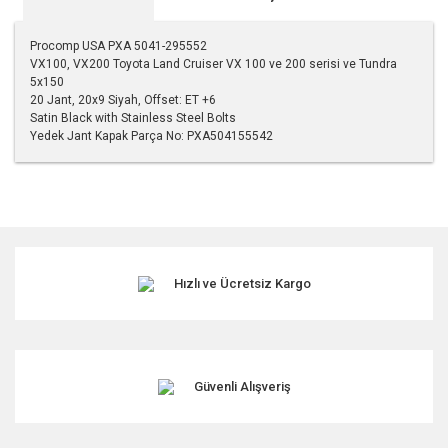
Procomp USA PXA 5041-295552
VX100, VX200 Toyota Land Cruiser VX 100 ve 200 serisi ve Tundra
5x150
20 Jant, 20x9 Siyah, Offset: ET +6
Satin Black with Stainless Steel Bolts
Yedek Jant Kapak Parça No: PXA504155542
Bu ürünün fiyat bilgisi, resim, ürün açıklamalarında ve diğer
konularda yetersiz gördüğünüz noktaları öneri formunu
kullanarak tarafımıza iletebilirsiniz.
Görüş ve önerileriniz için teşekkür ederiz.
Hızlı ve Ücretsiz Kargo
Ürün resmi kalitesiz, bozuk veya görüntülenemiyor.
Ürün açıklamasında eksik bilgiler bulunuyor.
Ürün bilgilerinde hatalar bulunuyor.
Ürün fiyatı diğer sitelerden daha pahalı.
Güvenli Alışveriş
Bu ürüne benzer farklı alternatifler olmalı.