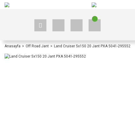
+90 535 523 33 59
+90 535 523 33 59
Anasayfa
Off Road Jant
Land Cruiser 5x150 20 Jant PXA 5041-295552