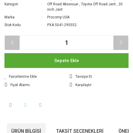
Kategori
Off Road Aksesuar
,
Toyota Off Road Jant
,
20
inch Jant
Marka
Procomp USA
Stok Kodu
PXA 5041-295552
Sepete Ekle
Tavsiye Et
Fiyat Alarmı
Karşılaştır
ÜRÜN BILGISI
TAKSIT SEÇENEKLERI
ÖNERI