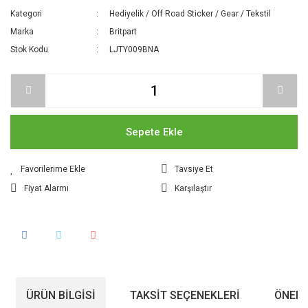
Kategori
Hediyelik / Off Road Sticker / Gear / Tekstil
Marka
Britpart
Stok Kodu
LJTY009BNA
Sepete Ekle
Tavsiye Et
Fiyat Alarmı
Karşılaştır
ÜRÜN BILGISI
TAKSIT SEÇENEKLERI
ÖNERI