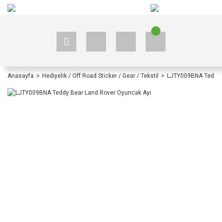
+90 535 523 33 59
+90 535 523 33 59
Anasayfa
Hediyelik / Off Road Sticker / Gear / Tekstil
LJTY009BNA Teddy 