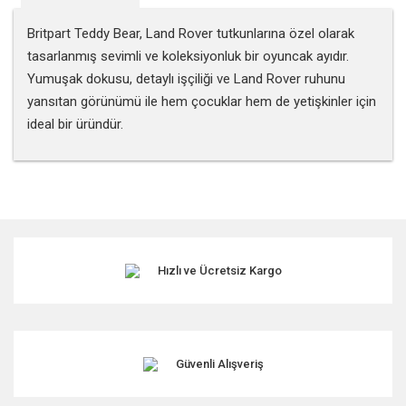
Britpart Teddy Bear, Land Rover tutkunlarına özel olarak
tasarlanmış sevimli ve koleksiyonluk bir oyuncak ayıdır.
Yumuşak dokusu, detaylı işçiliği ve Land Rover ruhunu
yansıtan görünümü ile hem çocuklar hem de yetişkinler için
ideal bir üründür.
Bu ürünün fiyat bilgisi, resim, ürün açıklamalarında ve diğer
konularda yetersiz gördüğünüz noktaları öneri formunu
kullanarak tarafımıza iletebilirsiniz.
Görüş ve önerileriniz için teşekkür ederiz.
Hızlı ve Ücretsiz Kargo
Ürün resmi kalitesiz, bozuk veya görüntülenemiyor.
Ürün açıklamasında eksik bilgiler bulunuyor.
Ürün bilgilerinde hatalar bulunuyor.
Ürün fiyatı diğer sitelerden daha pahalı.
Güvenli Alışveriş
Bu ürüne benzer farklı alternatifler olmalı.