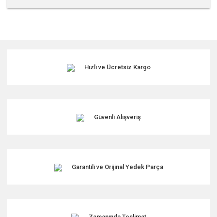
Bu ürünün fiyat bilgisi, resim, ürün açıklamalarında ve diğer
konularda yetersiz gördüğünüz noktaları öneri formunu
kullanarak tarafımıza iletebilirsiniz.
Görüş ve önerileriniz için teşekkür ederiz.
Hızlı ve Ücretsiz Kargo
Ürün resmi kalitesiz, bozuk veya görüntülenemiyor.
Ürün açıklamasında eksik bilgiler bulunuyor.
Ürün bilgilerinde hatalar bulunuyor.
Ürün fiyatı diğer sitelerden daha pahalı.
Güvenli Alışveriş
Bu ürüne benzer farklı alternatifler olmalı.
Garantili ve Orijinal Yedek Parça
Gönder
Zamanında Teslimat