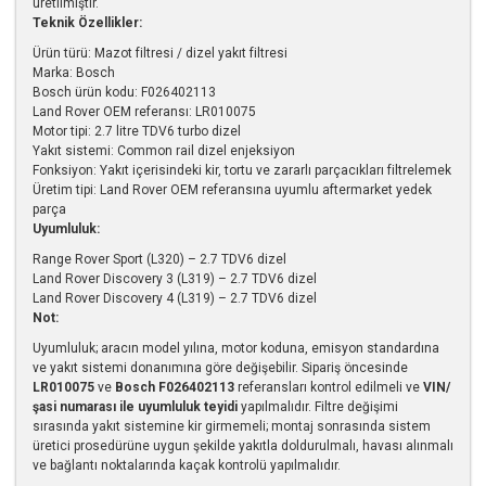
üretilmiştir.
Teknik Özellikler:
Ürün türü: Mazot filtresi / dizel yakıt filtresi
Marka: Bosch
Bosch ürün kodu: F026402113
Land Rover OEM referansı: LR010075
Motor tipi: 2.7 litre TDV6 turbo dizel
Yakıt sistemi: Common rail dizel enjeksiyon
Fonksiyon: Yakıt içerisindeki kir, tortu ve zararlı parçacıkları filtrelemek
Üretim tipi: Land Rover OEM referansına uyumlu aftermarket yedek
parça
Uyumluluk:
Range Rover Sport (L320) – 2.7 TDV6 dizel
Land Rover Discovery 3 (L319) – 2.7 TDV6 dizel
Land Rover Discovery 4 (L319) – 2.7 TDV6 dizel
Not:
Uyumluluk; aracın model yılına, motor koduna, emisyon standardına
ve yakıt sistemi donanımına göre değişebilir. Sipariş öncesinde
LR010075
ve
Bosch F026402113
referansları kontrol edilmeli ve
VIN/
şasi numarası ile uyumluluk teyidi
yapılmalıdır. Filtre değişimi
sırasında yakıt sistemine kir girmemeli; montaj sonrasında sistem
üretici prosedürüne uygun şekilde yakıtla doldurulmalı, havası alınmalı
ve bağlantı noktalarında kaçak kontrolü yapılmalıdır.