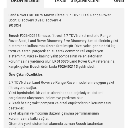
ÜRÜN BILGISI
TAKSIT SEÇENEKLERI
ÖNERI
Land Rover LR010075 Mazot Filtresi 2.7 TDV6 Dizel Range Rover
Sport, Discovery 3 ve Discovery 4
BOSCH
Bosch
F026402113 mazot filtresi, 2.7 TDV6 dizel motorlu Range
Rover Sport, Land Rover Discovery 3 ve Discovery 4 modellerinin yakıt
sisteminde kullanılmak üzere üretilmiştir. Dizel yakıt içerisindeki kir,
tortu ve zararlı parçacıkları süzerek common rail enjeksiyon
sisteminin, yüksek basınç yakıt pompasının ve enjektörlerin
korunmasına yardımcı olur.
LR010075
Land Rover OEM referansına
karşılık gelen Bosch ürün kodu
F026402113
şeklindedir.
Öne Çıkan Özellikler:
2.7 TDV6 dizel Land Rover ve Range Rover modellerine uygun yakıt
filtrasyonu sağlar.
Yakıt içerisindeki kir ve tortuların hassas enjeksiyon sistemi
parçalarına ulaşmasını önlemeye yardımcı olur.
Yüksek basınç yakıt pompası ve dizel enjektörlerinin korunmasını
destekler.
Yakıt akışının ve motorun düzenli çalışma performansının
korunmasına katkı sağlar.
Otomotiv yakıt sistemleri alanında uzman Bosch tarafından