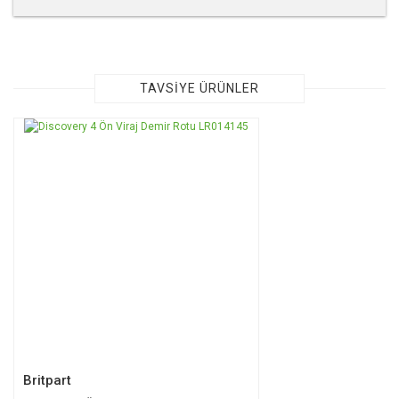
Bu ürünün fiyat bilgisi, resim, ürün açıklamalarında ve diğer
konularda yetersiz gördüğünüz noktaları öneri formunu
kullanarak tarafımıza iletebilirsiniz.
Görüş ve önerileriniz için teşekkür ederiz.
TAVSİYE ÜRÜNLER
Ürün resmi kalitesiz, bozuk veya görüntülenemiyor.
Ürün açıklamasında eksik bilgiler bulunuyor.
Ürün bilgilerinde hatalar bulunuyor.
Ürün fiyatı diğer sitelerden daha pahalı.
Bu ürüne benzer farklı alternatifler olmalı.
Gönder
Britpart