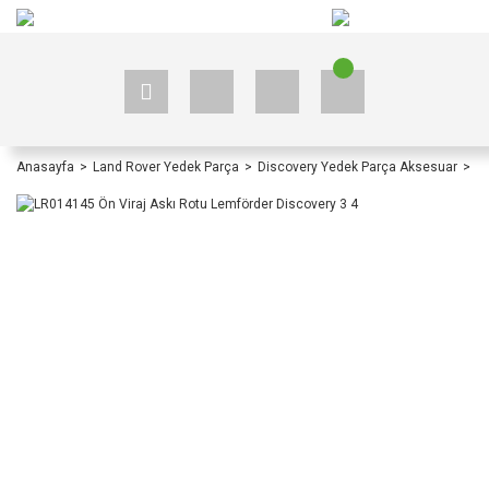
+90 535 523 33 59
+90 535 523 33 59
Anasayfa
Land Rover Yedek Parça
Discovery Yedek Parça Aksesuar
Di