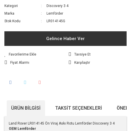
Kategori
Discovery 3 4
Marka
Lemförder
Stok Kodu
LR014145G
Gelince Haber Ver
Tavsiye Et
Fiyat Alarmı
Karşılaştır
ÜRÜN BILGISI
TAKSIT SEÇENEKLERI
ÖNERI
Land Rover LR014145 Ön Viraj Askı Rotu Lemförder Discovery 3 4
OEM Lemförder