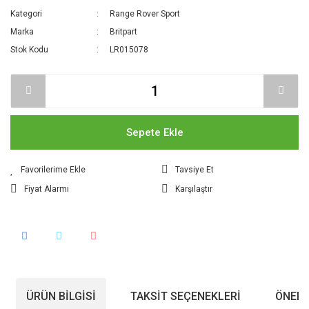
Kategori
Range Rover Sport
Marka
Britpart
Stok Kodu
LR015078
Sepete Ekle
Tavsiye Et
Fiyat Alarmı
Karşılaştır
ÜRÜN BILGISI
TAKSIT SEÇENEKLERI
ÖNERI