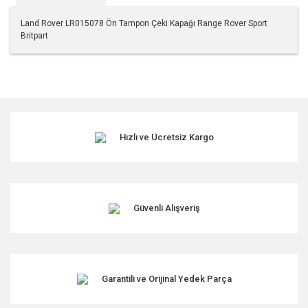
Land Rover LR015078 Ön Tampon Çeki Kapağı Range Rover Sport
Britpart
Bu ürünün fiyat bilgisi, resim, ürün açıklamalarında ve diğer
konularda yetersiz gördüğünüz noktaları öneri formunu
kullanarak tarafımıza iletebilirsiniz.
Görüş ve önerileriniz için teşekkür ederiz.
Hızlı ve Ücretsiz Kargo
Ürün resmi kalitesiz, bozuk veya görüntülenemiyor.
Ürün açıklamasında eksik bilgiler bulunuyor.
Ürün bilgilerinde hatalar bulunuyor.
Ürün fiyatı diğer sitelerden daha pahalı.
Güvenli Alışveriş
Bu ürüne benzer farklı alternatifler olmalı.
Garantili ve Orijinal Yedek Parça